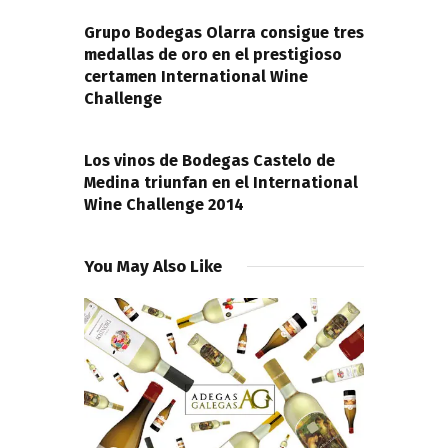
de
PREVIOUS POST
entradas
Grupo Bodegas Olarra consigue tres
medallas de oro en el prestigioso
certamen International Wine
Challenge
NEXT POST
Los vinos de Bodegas Castelo de
Medina triunfan en el International
Wine Challenge 2014
You May Also Like