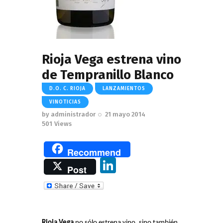
Rioja Vega estrena vino
de Tempranillo Blanco
D.O. C. RIOJA
LANZAMIENTOS
VINOTICIAS
by
administrador
21 mayo 2014
501
Views
Recommend
Li
Post
n
k
e
Rioja Vega
no sólo estrena vino, sino también