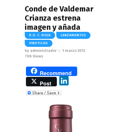
Conde de Valdemar
Crianza estrena
imagen y añada
D.O. C. RIOJA
LANZAMIENTOS
VINOTICIAS
by
administrador
1 marzo 2012
708
Views
Recommend
Li
Post
n
k
e
dI
n