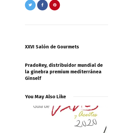
Navegación
de
PREVIOUS POST
entradas
XXVI Salón de Gourmets
NEXT POST
PradoRey, distribuidor mundial de
la ginebra premium mediterránea
Ginself
You May Also Like