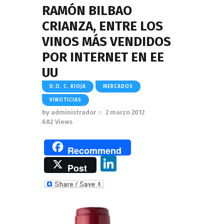
RAMÓN BILBAO
CRIANZA, ENTRE LOS
VINOS MÁS VENDIDOS
POR INTERNET EN EE
UU
D.O. C. RIOJA
MERCADOS
VINOTICIAS
by
administrador
2 marzo 2012
682
Views
Recommend
Li
Post
n
k
e