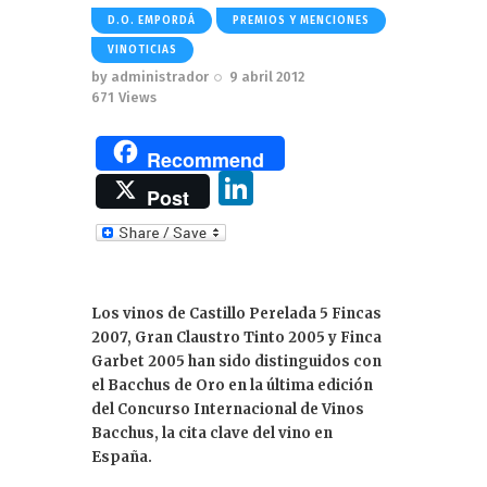
D.O. EMPORDÁ
PREMIOS Y MENCIONES
VINOTICIAS
by
administrador
9 abril 2012
671
Views
Recommend
Li
Post
n
k
e
Los vinos de Castillo Perelada 5 Fincas
dI
2007, Gran Claustro Tinto 2005 y Finca
n
Garbet 2005 han sido distinguidos con
el Bacchus de Oro en la última edición
del Concurso Internacional de Vinos
Bacchus, la cita clave del vino en
España.