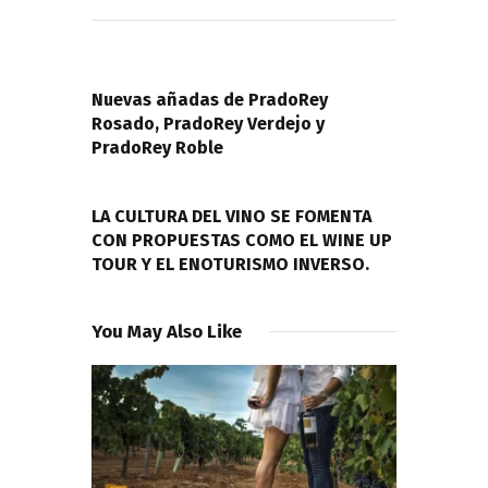
Navegación
de
PREVIOUS POST
entradas
Nuevas añadas de PradoRey
Rosado, PradoRey Verdejo y
PradoRey Roble
NEXT POST
LA CULTURA DEL VINO SE FOMENTA
CON PROPUESTAS COMO EL WINE UP
TOUR Y EL ENOTURISMO INVERSO.
You May Also Like