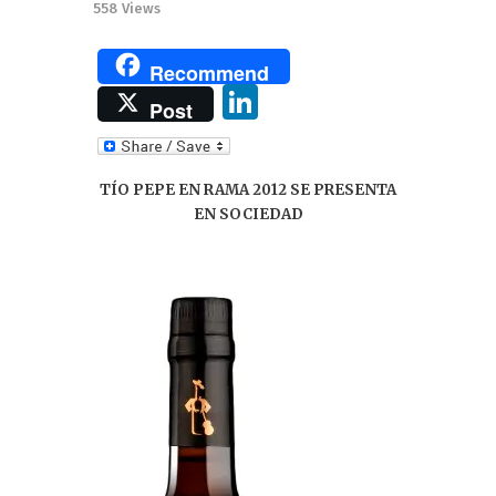
558
Views
Recommend
Li
Post
n
k
TÍO PEPE EN RAMA 2012 SE PRESENTA
e
EN SOCIEDAD
dI
n