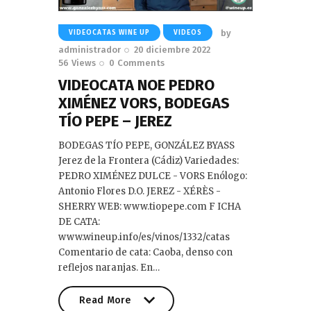
by
VIDEOCATAS WINE UP
VIDEOS
administrador
20 diciembre 2022
56
Views
0
Comments
VIDEOCATA NOE PEDRO
XIMÉNEZ VORS, BODEGAS
TÍO PEPE – JEREZ
BODEGAS TÍO PEPE, GONZÁLEZ BYASS
Jerez de la Frontera (Cádiz) Variedades:
PEDRO XIMÉNEZ DULCE - VORS Enólogo:
Antonio Flores D.O. JEREZ - XÉRÈS -
SHERRY WEB: www.tiopepe.com F ICHA
DE CATA:
www.wineup.info/es/vinos/1332/catas
Comentario de cata: Caoba, denso con
reflejos naranjas. En…
Read More