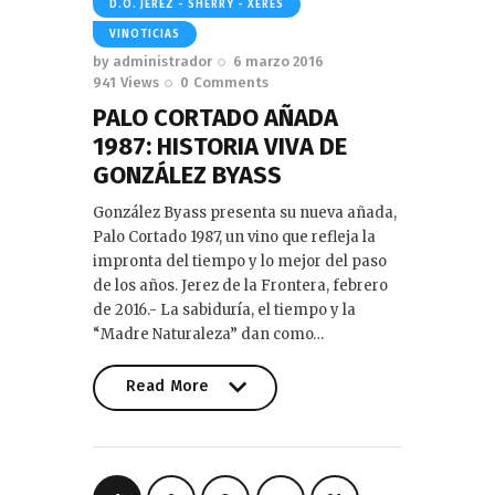
D.O. JEREZ - SHERRY - XERES
VINOTICIAS
by
administrador
6 marzo 2016
941
Views
0
Comments
PALO CORTADO AÑADA
1987: HISTORIA VIVA DE
GONZÁLEZ BYASS
González Byass presenta su nueva añada,
Palo Cortado 1987, un vino que refleja la
impronta del tiempo y lo mejor del paso
de los años. Jerez de la Frontera, febrero
de 2016.- La sabiduría, el tiempo y la
“Madre Naturaleza” dan como…
Read More
Read More
Paginación