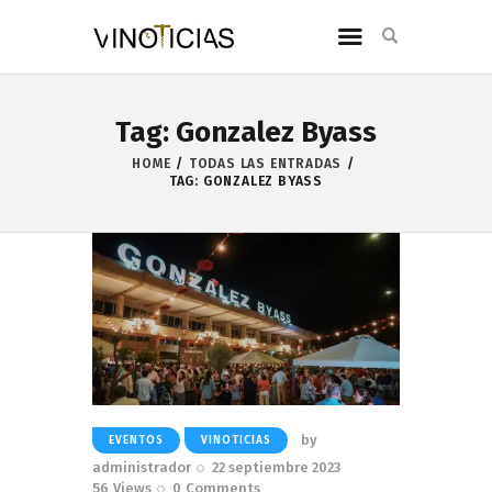
Tag: Gonzalez Byass
HOME
TODAS LAS ENTRADAS
TAG: GONZALEZ BYASS
by
EVENTOS
VINOTICIAS
administrador
22 septiembre 2023
56
Views
0
Comments