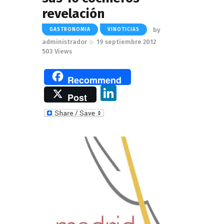
revelación
by
GASTRONOMIA
VINOTICIAS
administrador
19 septiembre 2012
503
Views
Recommend
Li
Post
n
k
e
dI
n