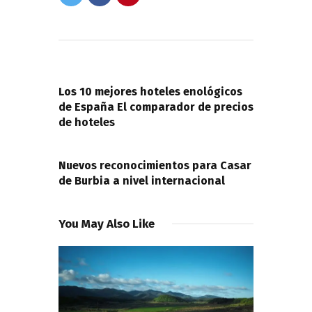
Navegación
de
PREVIOUS POST
entradas
Los 10 mejores hoteles enológicos
de España El comparador de precios
de hoteles
NEXT POST
Nuevos reconocimientos para Casar
de Burbia a nivel internacional
You May Also Like