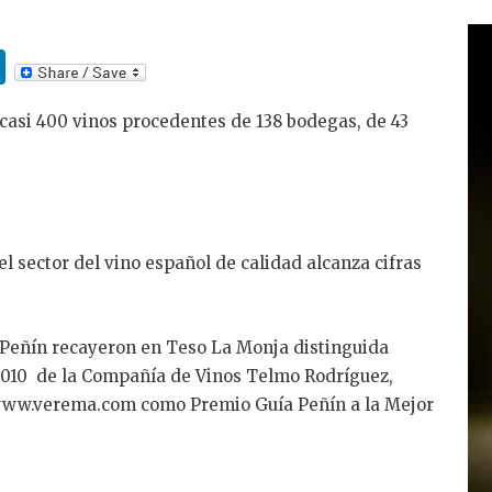
Li
n
casi 400 vinos procedentes de 138 bodegas, de 43
k
e
dI
n
ector del vino español de calidad alcanza cifras
eñín recayeron en Teso La Monja distinguida
010 de la Compañía de Vinos Telmo Rodríguez,
 www.verema.com como Premio Guía Peñín a la Mejor