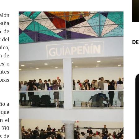
alón
paña
6 de
 del
DE
ico,
n de
es o
ntes
oras
ño a
 que
n el
 330
s de