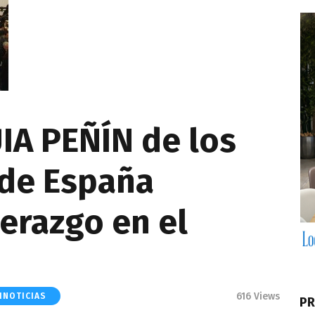
UIA PEÑÍN de los
 de España
derazgo en el
616
Views
INOTICIAS
PR