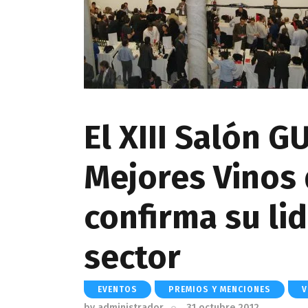
El XIII Salón G
Mejores Vinos
confirma su li
sector
EVENTOS
PREMIOS Y MENCIONES
V
by
administrador
31 octubre 2012