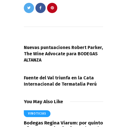
Navegación
de
PREVIOUS POST
entradas
Nuevas puntuaciones Robert Parker,
The Wine Advocate para BODEGAS
ALTANZA
NEXT POST
Fuente del Val triunfa en la Cata
Internacional de Termatalia Perú
You May Also Like
VINOTICIAS
Bodegas Regina Viarum: por quinto