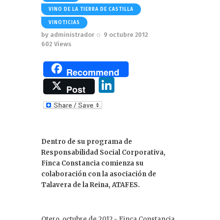
VINO DE LA TIERRA DE CASTILLA
VINOTICIAS
by
administrador
9 octubre 2012
602
Views
Recommend
Li
Post
n
k
e
Dentro de su programa de
dI
Responsabilidad Social Corporativa,
n
Finca Constancia comienza su
colaboración con la asociación de
Talavera de la Reina, ATAFES.
Otero, octubre de 2012.- Finca Constancia