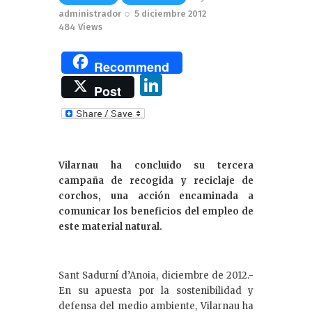
administrador
5 diciembre 2012
484
Views
Recommend
Li
Post
n
k
e
Vilarnau ha concluido su tercera
dI
campaña de recogida y reciclaje de
n
corchos, una acción encaminada a
comunicar los beneficios del empleo de
este material natural.
Sant Sadurní d’Anoia, diciembre de 2012.-
En su apuesta por la sostenibilidad y
defensa del medio ambiente, Vilarnau ha