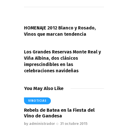
Navegación
de
PREVIOUS POST
entradas
HOMENAJE 2012 Blanco y Rosado,
Vinos que marcan tendencia
NEXT POST
Los Grandes Reservas Monte Real y
Viña Albina, dos clásicos
imprescindibles en las
celebraciones navideñas
You May Also Like
VINOTICIAS
Rebels de Batea en la Fiesta del
Vino de Gandesa
by
administrador
31 octubre 2015