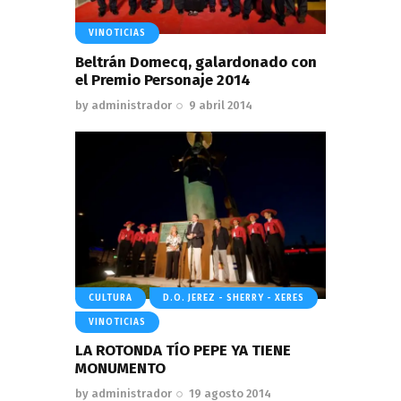
VINOTICIAS
Beltrán Domecq, galardonado con
el Premio Personaje 2014
by
administrador
9 abril 2014
CULTURA
D.O. JEREZ - SHERRY - XERES
VINOTICIAS
LA ROTONDA TÍO PEPE YA TIENE
MONUMENTO
by
administrador
19 agosto 2014