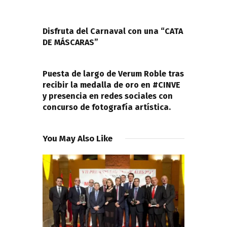
Navegación
de
PREVIOUS POST
entradas
Disfruta del Carnaval con una “CATA
DE MÁSCARAS”
NEXT POST
Puesta de largo de Verum Roble tras
recibir la medalla de oro en #CINVE
y presencia en redes sociales con
concurso de fotografía artística.
You May Also Like