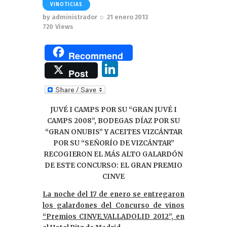
VINOTICIAS
by
administrador
21 enero 2013
720
Views
Recommend
Li
Post
n
k
JUVÉ I CAMPS POR SU “GRAN JUVÉ I
e
CAMPS 2008”, BODEGAS DÍAZ POR SU
dI
“GRAN ONUBIS” Y ACEITES VIZCÁNTAR
POR SU “SEÑORÍO DE VIZCÁNTAR”
n
RECOGIERON EL MÁS ALTO GALARDÓN
DE ESTE CONCURSO:
EL GRAN PREMIO
CINVE
La noche del 17 de enero se entregaron
los galardones del Concurso de vinos
“Premios CINVE_VALLADOLID 2012”, en