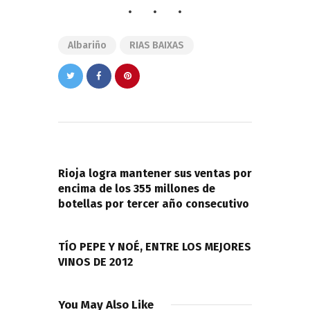
Albariño
RIAS BAIXAS
Navegación
de
PREVIOUS POST
entradas
Rioja logra mantener sus ventas por
encima de los 355 millones de
botellas por tercer año consecutivo
NEXT POST
TÍO PEPE Y NOÉ, ENTRE LOS MEJORES
VINOS DE 2012
You May Also Like