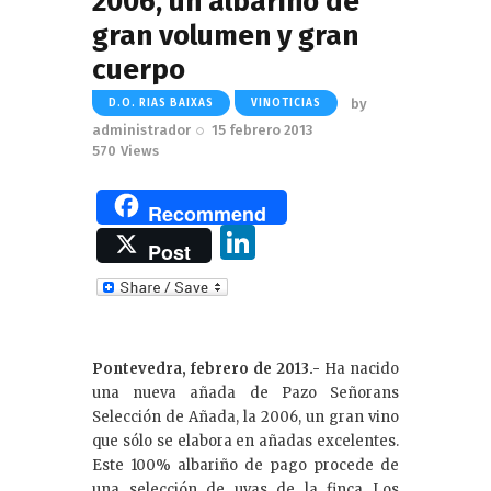
2006, un albariño de
gran volumen y gran
cuerpo
by
D.O. RIAS BAIXAS
VINOTICIAS
administrador
15 febrero 2013
570
Views
Recommend
Li
Post
n
k
e
Pontevedra, febrero de 2013.-
Ha nacido
dI
una nueva añada de Pazo Señorans
n
Selección de Añada, la 2006, un gran vino
que sólo se elabora en añadas excelentes.
Este 100% albariño de pago procede de
una selección de uvas de la finca Los