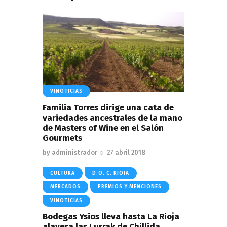
VINOTICIAS
Familia Torres dirige una cata de
variedades ancestrales de la mano
de Masters of Wine en el Salón
Gourmets
by
administrador
27 abril 2018
CULTURA
D.O. C. RIOJA
MERCADOS
PREMIOS Y MENCIONES
VINOTICIAS
Bodegas Ysios lleva hasta La Rioja
alavesa las Lurrak de Chillida