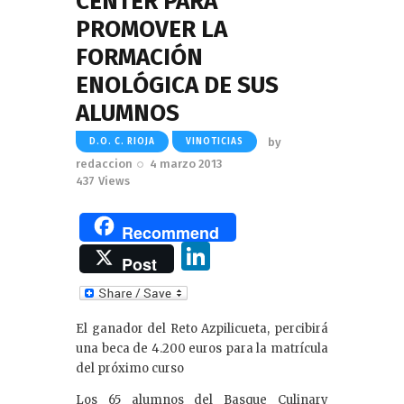
CENTER PARA
PROMOVER LA
FORMACIÓN
ENOLÓGICA DE SUS
ALUMNOS
by
D.O. C. RIOJA
VINOTICIAS
redaccion
4 marzo 2013
437
Views
Recommend
Li
Post
n
k
El ganador del Reto Azpilicueta, percibirá
e
una beca de 4.200 euros para la matrícula
dI
del próximo curso
n
Los 65 alumnos del Basque Culinary