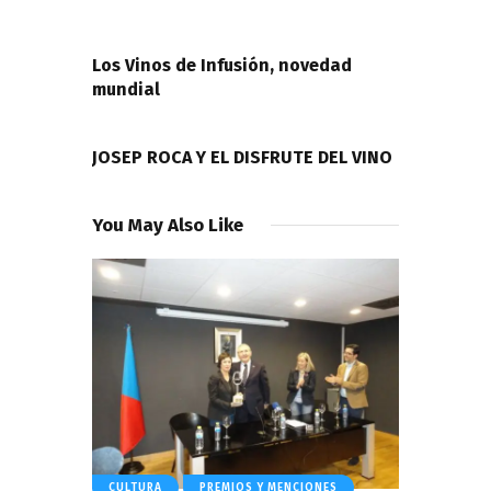
de
PREVIOUS POST
entradas
Los Vinos de Infusión, novedad
mundial
NEXT POST
JOSEP ROCA Y EL DISFRUTE DEL VINO
You May Also Like
CULTURA
PREMIOS Y MENCIONES