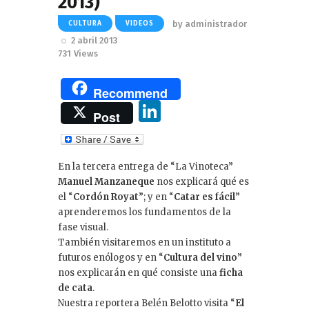
2013)
by
administrador
CULTURA
VIDEOS
2 abril 2013
731
Views
Recommend
Li
Post
n
k
En la tercera entrega de “La Vinoteca”
e
Manuel Manzaneque
nos explicará qué es
dI
el “
Cordón Royat
”; y en “
Catar es fácil
”
aprenderemos los fundamentos de la
n
fase visual.
También visitaremos en un instituto a
futuros enólogos y en “
Cultura del vino
”
nos explicarán en qué consiste una
ficha
de cata
.
Nuestra reportera Belén Belotto visita “
El