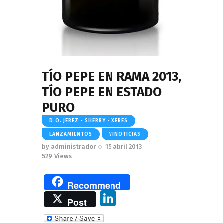
TÍO PEPE EN RAMA 2013,
TÍO PEPE EN ESTADO
PURO
D.O. JEREZ - SHERRY - XERES
LANZAMIENTOS
VINOTICIAS
by
administrador
15 abril 2013
529
Views
Recommend
Li
Post
n