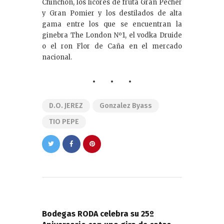
Chinchón, los licores de fruta Gran Pecher
y Gran Pomier y los destilados de alta
gama entre los que se encuentran la
ginebra The London Nº1, el vodka Druide
o el ron Flor de Caña en el mercado
nacional.
D.O. JEREZ
Gonzalez Byass
TIO PEPE
Navegación
de
PREVIOUS POST
entradas
Bodegas RODA celebra su 25º