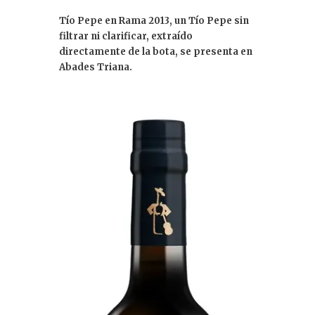
k
Tío Pepe en Rama 2013, un Tío Pepe sin
e
filtrar ni clarificar, extraído
dI
directamente de la bota, se presenta en
Abades Triana.
n