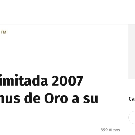
Limitada 2007
hus de Oro a su
Ca
Ca
699
Views