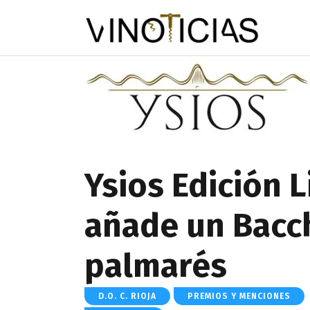
Ysios Edición 
añade un Bacc
palmarés
D.O. C. RIOJA
PREMIOS Y MENCIONES