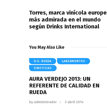
de
PREVIOUS POST
entradas
Torres, marca vinícola europ
más admirada en el mundo
según Drinks International
You May Also Like
D.O. RUEDA
LANZAMIENTOS
VINOTICIAS
AURA VERDEJO 2013: UN
REFERENTE DE CALIDAD EN
RUEDA
by
administrador
3 abril 2014