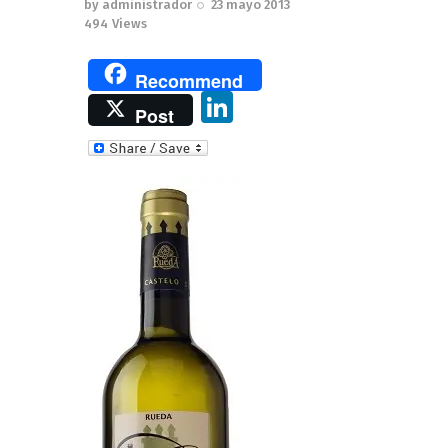
by
administrador
23 mayo 2013
494
Views
Recommend
Li
Post
n
k
e
dI
n