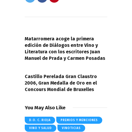
Navegación
de
PREVIOUS POST
entradas
Matarromera acoge la primera
edición de Diálogos entre Vino y
Literatura con los escritores Juan
Manuel de Prada y Carmen Posadas
NEXT POST
Castillo Perelada Gran Claustro
2006, Gran Medalla de Oro en el
Concours Mondial de Bruxelles
You May Also Like
D.O. C. RIOJA
PREMIOS Y MENCIONES
VINO Y SALUD
VINOTICIAS