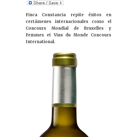
n
k
Finca Constancia repite éxitos en
e
certámenes internacionales como el
dI
Concours Mondial de Bruxelles y
Femmes et Vins du Monde Concours
n
International.