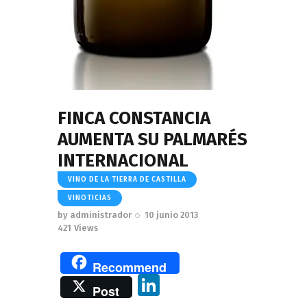
FINCA CONSTANCIA
AUMENTA SU PALMARÉS
INTERNACIONAL
VINO DE LA TIERRA DE CASTILLA
VINOTICIAS
by
administrador
10 junio 2013
421
Views
Recommend
Li
Post