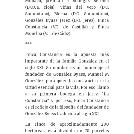
Monaco, premian a Bodegas Beronia
(D.O.Ca. rioja), Viñas del Vero (D.O.
Somontano), Blecua (D.O. Somontano),
González Byass Jerez (D.O. Jerez), Finca
Constancia (V.T. de Castilla) y Finca
Moncloa (V.T. de Cádiz).
***
Finca Constancia es la apuesta más
importante de la familia González en el
siglo XXI. Su nombre es un homenaje al
fundador de González Byass, Manuel M
González, para quien la constancia era la
virtud esencial para la vida. Por eso, llamó
a su primera bodega en Jerez “La
Constancia”, y por eso, Finca Constancia
es el reflejo de la filosofía del fundador de
González Byass traducida al siglo XXI.
La Finca, de aproximadamente 200
hectáreas, está dividida en 70 parcelas