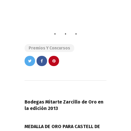
Premios Y Concursos
Navegación
de
PREVIOUS POST
entradas
Bodegas Mitarte Zarcillo de Oro en
la edición 2013
NEXT POST
MEDALLA DE ORO PARA CASTELL DE