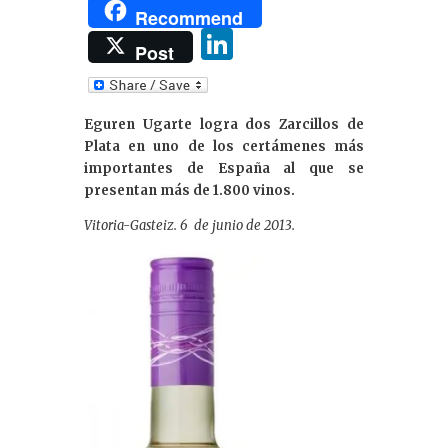
Recommend
Li
Post
n
k
Eguren Ugarte logra dos Zarcillos de
e
Plata en uno de los certámenes más
dI
importantes de España al que se
presentan más de 1.800 vinos.
n
Vitoria-Gasteiz. 6 de junio de 2013.