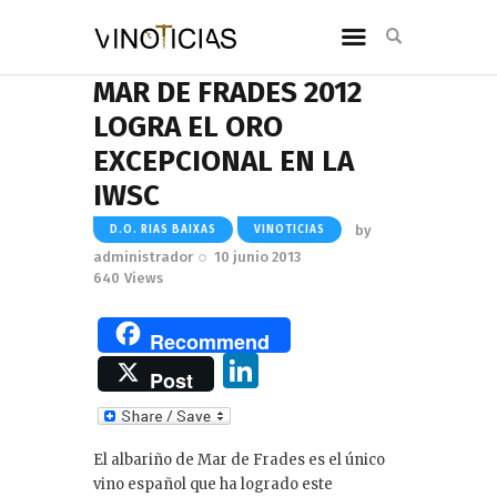
MAR DE FRADES 2012
LOGRA EL ORO
EXCEPCIONAL EN LA
IWSC
by
D.O. RIAS BAIXAS
VINOTICIAS
administrador
10 junio 2013
640
Views
Recommend
Li
Post
n
k
El albariño de Mar de Frades es el único
e
vino español que ha logrado este