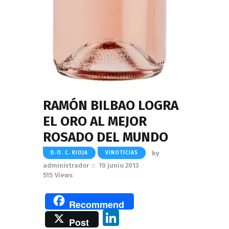
RAMÓN BILBAO LOGRA
EL ORO AL MEJOR
ROSADO DEL MUNDO
by
D.O. C. RIOJA
VINOTICIAS
administrador
10 junio 2013
515
Views
Recommend
Li
Post