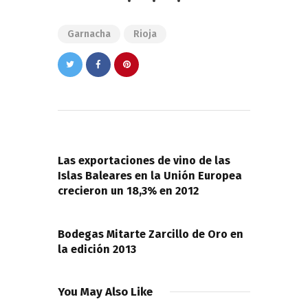
Garnacha
Rioja
Navegación
de
PREVIOUS POST
entradas
Las exportaciones de vino de las
Islas Baleares en la Unión Europea
crecieron un 18,3% en 2012
NEXT POST
Bodegas Mitarte Zarcillo de Oro en
la edición 2013
You May Also Like