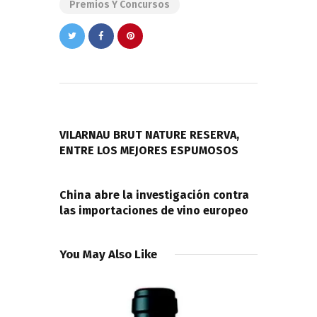
Premios Y Concursos
Navegación
de
PREVIOUS POST
entradas
VILARNAU BRUT NATURE RESERVA,
ENTRE LOS MEJORES ESPUMOSOS
NEXT POST
China abre la investigación contra
las importaciones de vino europeo
You May Also Like