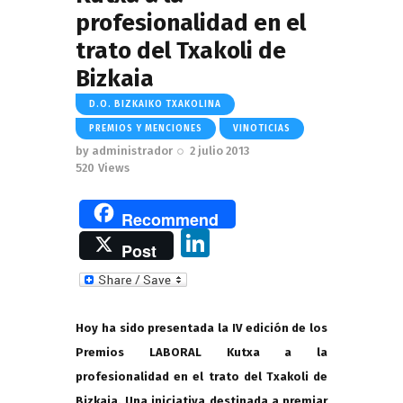
profesionalidad en el
trato del Txakoli de
Bizkaia
D.O. BIZKAIKO TXAKOLINA
PREMIOS Y MENCIONES
VINOTICIAS
by
administrador
2 julio 2013
520
Views
Recommend
Li
Post
n
k
e
Hoy ha sido presentada la IV edición de los
dI
Premios LABORAL Kutxa a la
n
profesionalidad en el trato del Txakoli de
Bizkaia. Una iniciativa destinada a premiar