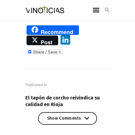
Recommend
Li
Post
n
k
e
Navegación
dI
de
n
Published in
entradas
PREVIOUS POST
El tapón de corcho reivindica su
calidad en Rioja
Show Comments
Show Comments