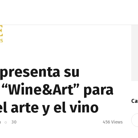
 presenta su
 “Wine&Art” para
Ca
 arte y el vino
Ca
n
30
456
Views