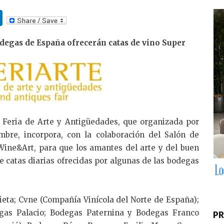
Li
n
odegas de España ofrecerán catas de vino Super
k
e
dI
n
Feria de Arte y Antigüedades, que organizada por
bre, incorpora, con la colaboración del Salón de
Wine&Art, para que los amantes del arte y del buen
 catas diarias ofrecidas por algunas de las bodegas
ta; Cvne (Compañía Vinícola del Norte de España);
gas Palacio; Bodegas Paternina y Bodegas Franco
PR