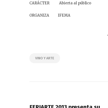
CARÁCTER Abierta al público
ORGANIZA IFEMA
VINO Y ARTE
Navegación
de
PREVIOUS POST
entradas
FERIARTE 2013 presenta su