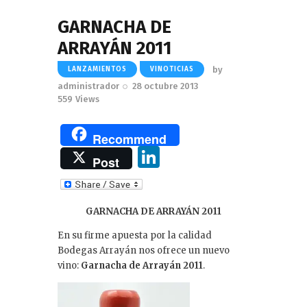
GARNACHA DE
ARRAYÁN 2011
by
LANZAMIENTOS
VINOTICIAS
administrador
28 octubre 2013
559
Views
Recommend
Li
Post
n
k
GARNACHA DE ARRAYÁN 2011
e
En su firme apuesta por la calidad
dI
Bodegas Arrayán nos ofrece un nuevo
n
vino:
Garnacha de Arrayán 2011
.