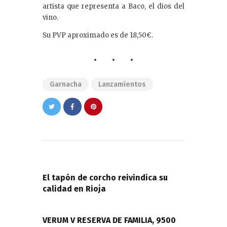
artista que representa a Baco, el dios del
vino.
Su PVP aproximado es de 18,50€.
Garnacha
Lanzamientos
Navegación
de
PREVIOUS POST
entradas
El tapón de corcho reivindica su
calidad en Rioja
NEXT POST
VERUM V RESERVA DE FAMILIA, 9500