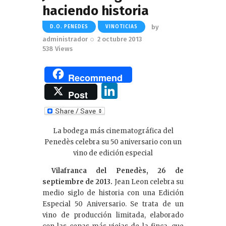
haciendo historia
by
D.O. PENEDES
VINOTICIAS
administrador
2 octubre 2013
538
Views
Recommend
Li
Post
n
k
La bodega más cinematográfica del
e
Penedès celebra su 50 aniversario con un
dI
vino de edición especial
n
Vilafranca del Penedès, 26 de
septiembre de 2013.
Jean Leon celebra su
medio siglo de historia con una Edición
Especial 50 Aniversario. Se trata de un
vino de producción limitada, elaborado