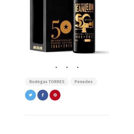
Bodegas TORRES
Penedes
Navegación
de
PREVIOUS POST