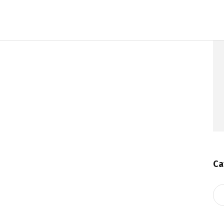
Ca
Ca