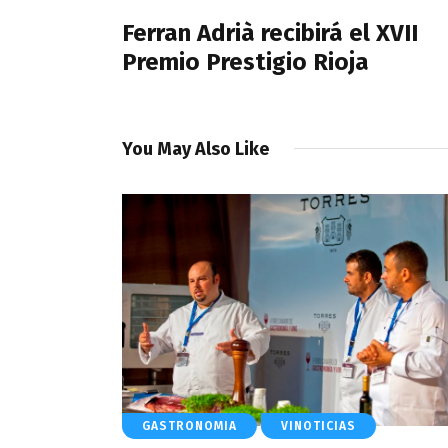
entradas
Ferran Adrià recibirá el XVII
Premio Prestigio Rioja
You May Also Like
GASTRONOMIA
VINOTICIAS