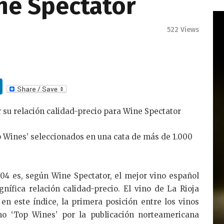
ne Spectator
522
Views
Li
n
 su relación calidad-precio para Wine Spectator
k
e
p Wines’ seleccionados en una cata de más de 1.000
dI
n
04 es, según Wine Spectator, el mejor vino español
nífica relación calidad-precio. El vino de La Rioja
, en este índice, la primera posición entre los vinos
o ‘Top Wines’ por la publicación norteamericana