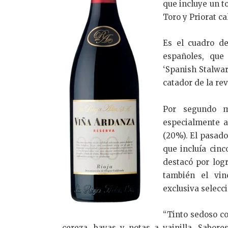
que incluye un to
Toro y Priorat ca
Es el cuadro d
españoles, que
‘Spanish Stalwar
catador de la rev
Por segundo m
especialmente a
(20%). El pasad
que incluía cin
destacó por log
también el vin
exclusiva selecci
“Tinto sedoso c
cereza, bayas y notas a vainilla. Sabo