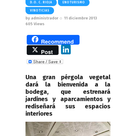
D.O. C. RIOJA
ENOTURISMO
VINOTICIAS
by
administrador
11 diciembre 2013
605
Views
Recommend
Li
Post
n
k
e
Una gran pérgola vegetal
dará la bienvenida a la
dI
bodega, que estrenará
n
jardines y aparcamientos y
rediseñará sus espacios
interiores