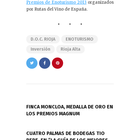
Premios de Enoturismo 2013
organizados
por Rutas del Vino de España.
D.O.C. RIOJA
ENOTURISMO
Inversión
Rioja Alta
Navegación
de
PREVIOUS POST
entradas
FINCA MONCLOA, MEDALLA DE ORO EN
LOS PREMIOS MAGNUM
NEXT POST
CUATRO PALMAS DE BODEGAS TIO