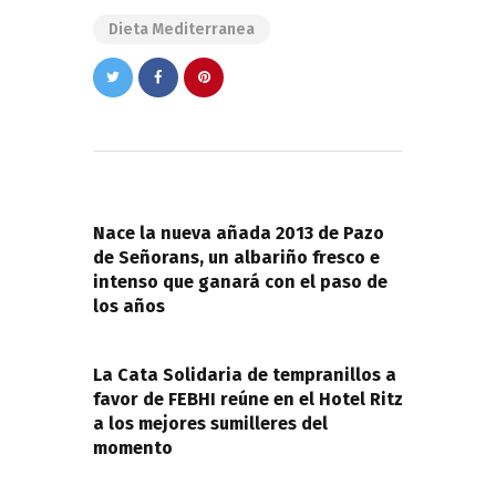
Dieta Mediterranea
Navegación
de
PREVIOUS POST
entradas
Nace la nueva añada 2013 de Pazo
de Señorans, un albariño fresco e
intenso que ganará con el paso de
los años
NEXT POST
La Cata Solidaria de tempranillos a
favor de FEBHI reúne en el Hotel Ritz
a los mejores sumilleres del
momento