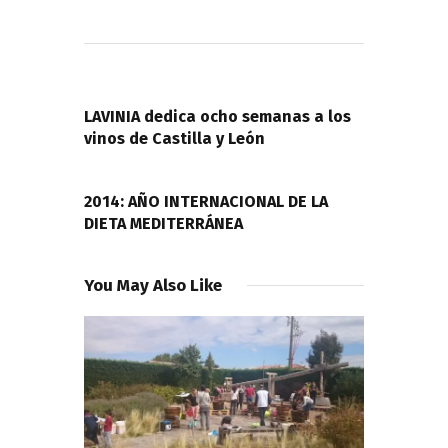
Navegación
de
PREVIOUS POST
entradas
LAVINIA dedica ocho semanas a los
vinos de Castilla y León
NEXT POST
2014: AÑO INTERNACIONAL DE LA
DIETA MEDITERRÁNEA
You May Also Like