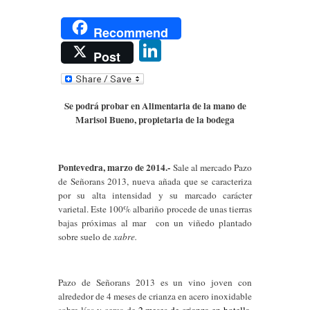
Recommend
Li
Post
n
k
Se podrá probar en Alimentaria de la mano de
e
Marisol Bueno, propietaria de la bodega
dI
n
Pontevedra, marzo de 2014.-
Sale al mercado Pazo
de Señorans 2013, nueva añada que se caracteriza
por su alta intensidad y su marcado carácter
varietal. Este 100% albariño procede de unas tierras
bajas próximas al mar con un viñedo plantado
sobre suelo de
xabre.
Pazo de Señorans 2013 es un vino joven con
alrededor de 4 meses de crianza en acero inoxidable
sobre lías y cerca de
2 meses de crianza en botella.