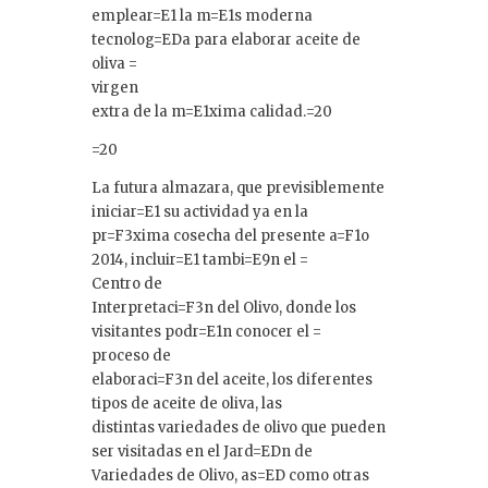
emplear=E1 la m=E1s moderna
tecnolog=EDa para elaborar aceite de
oliva =
virgen
extra de la m=E1xima calidad.=20
=20
La futura almazara, que previsiblemente
iniciar=E1 su actividad ya en la
pr=F3xima cosecha del presente a=F1o
2014, incluir=E1 tambi=E9n el =
Centro de
Interpretaci=F3n del Olivo, donde los
visitantes podr=E1n conocer el =
proceso de
elaboraci=F3n del aceite, los diferentes
tipos de aceite de oliva, las
distintas variedades de olivo que pueden
ser visitadas en el Jard=EDn de
Variedades de Olivo, as=ED como otras