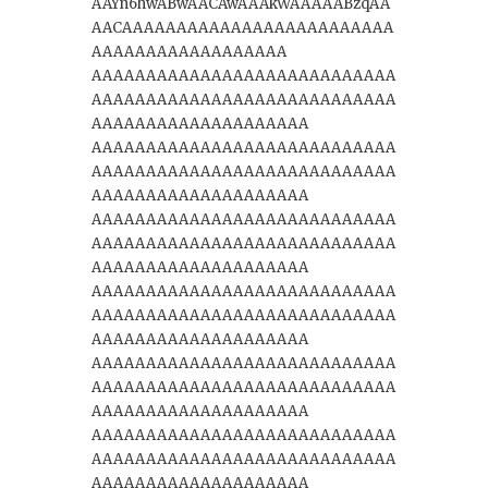
AAYn6hwABwAACAwAAAkWAAAAABzqAA
AACAAAAAAAAAAAAAAAAAAAAAAAAA
AAAAAAAAAAAAAAAAAA
AAAAAAAAAAAAAAAAAAAAAAAAAAAA
AAAAAAAAAAAAAAAAAAAAAAAAAAAA
AAAAAAAAAAAAAAAAAAAA
AAAAAAAAAAAAAAAAAAAAAAAAAAAA
AAAAAAAAAAAAAAAAAAAAAAAAAAAA
AAAAAAAAAAAAAAAAAAAA
AAAAAAAAAAAAAAAAAAAAAAAAAAAA
AAAAAAAAAAAAAAAAAAAAAAAAAAAA
AAAAAAAAAAAAAAAAAAAA
AAAAAAAAAAAAAAAAAAAAAAAAAAAA
AAAAAAAAAAAAAAAAAAAAAAAAAAAA
AAAAAAAAAAAAAAAAAAAA
AAAAAAAAAAAAAAAAAAAAAAAAAAAA
AAAAAAAAAAAAAAAAAAAAAAAAAAAA
AAAAAAAAAAAAAAAAAAAA
AAAAAAAAAAAAAAAAAAAAAAAAAAAA
AAAAAAAAAAAAAAAAAAAAAAAAAAAA
AAAAAAAAAAAAAAAAAAAA