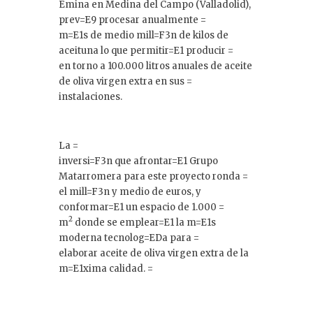
Emina en Medina del Campo (Valladolid),
prev=E9 procesar anualmente =
m=E1s de medio mill=F3n de kilos de
aceituna lo que permitir=E1 producir =
en torno a 100.000 litros anuales de aceite
de oliva virgen extra en sus =
instalaciones.
La =
inversi=F3n que afrontar=E1 Grupo
Matarromera para este proyecto ronda =
el mill=F3n y medio de euros, y
conformar=E1 un espacio de 1.000 =
2
m
donde se emplear=E1 la m=E1s
moderna tecnolog=EDa para =
elaborar aceite de oliva virgen extra de la
m=E1xima calidad. =