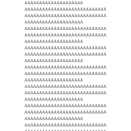
AAAAAAAAAAAAAAAAAAAA
AAAAAAAAAAAAAAAAAAAAAAAAAAAA
AAAAAAAAAAAAAAAAAAAAAAAAAAAA
AAAAAAAAAAAAAAAAAAAA
AAAAAAAAAAAAAAAAAAAAAAAAAAAA
AAAAAAAAAAAAAAAAAAAAAAAAAAAA
AAAAAAAAAAAAAAAAAAAA
AAAAAAAAAAAAAAAAAAAAAAAAAAAA
AAAAAAAAAAAAAAAAAAAAAAAAAAAA
AAAAAAAAAAAAAAAAAAAA
AAAAAAAAAAAAAAAAAAAAAAAAAAAA
AAAAAAAAAAAAAAAAAAAAAAAAAAAA
AAAAAAAAAAAAAAAAAAAA
AAAAAAAAAAAAAAAAAAAAAAAAAAAA
AAAAAAAAAAAAAAAAAAAAAAAAAAAA
AAAAAAAAAAAAAAAAAAAA
AAAAAAAAAAAAAAAAAAAAAAAAAAAA
AAAAAAAAAAAAAAAAAAAAAAAAAAAA
AAAAAAAAAAAAAAAAAAAA
AAAAAAAAAAAAAAAAAAAAAAAAAAAA