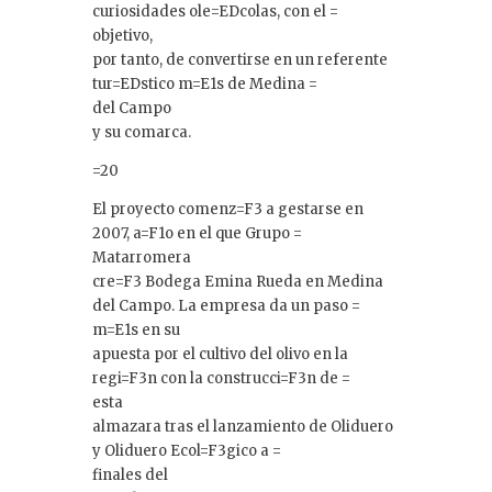
curiosidades ole=EDcolas, con el =
objetivo,
por tanto, de convertirse en un referente
tur=EDstico m=E1s de Medina =
del Campo
y su comarca.
=20
El proyecto comenz=F3 a gestarse en
2007, a=F1o en el que Grupo =
Matarromera
cre=F3 Bodega Emina Rueda en Medina
del Campo. La empresa da un paso =
m=E1s en su
apuesta por el cultivo del olivo en la
regi=F3n con la construcci=F3n de =
esta
almazara tras el lanzamiento de Oliduero
y Oliduero Ecol=F3gico a =
finales del