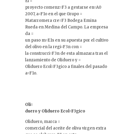
El =
proyecto comenz=F3 a gestarse en=A0
2007, a=F1o en el que Grupo =
Matarromera cre=F3 Bodega Emina
Rueda en Medina del Campo. La empresa
da =
un paso m=E1s en su apuesta por el cultivo
del olivo en la regi=F3n con =
la construcci=F3n de esta almazara tras el
lanzamiento de Oliduero y =
Oliduero Ecol=F3gico a finales del pasado
a=F1o.
Oli=
duero y Oliduero Ecol=F3gico
Oliduero, marca =
comercial del aceite de oliva virgen extra