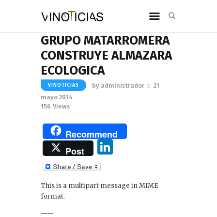
GRUPO MATARROMERA
CONSTRUYE ALMAZARA
ECOLOGICA
by
administrador
21
VINOTICIAS
mayo 2014
156
Views
Recommend
Li
Post
n
k
This is a multipart message in MIME
e
format.
dI
——