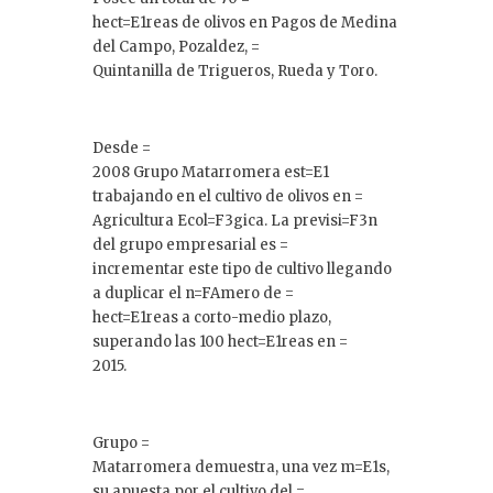
hect=E1reas de olivos en Pagos de Medina
del Campo, Pozaldez, =
Quintanilla de Trigueros, Rueda y Toro.
Desde =
2008 Grupo Matarromera est=E1
trabajando en el cultivo de olivos en =
Agricultura Ecol=F3gica. La previsi=F3n
del grupo empresarial es =
incrementar este tipo de cultivo llegando
a duplicar el n=FAmero de =
hect=E1reas a corto-medio plazo,
superando las 100 hect=E1reas en =
2015.
Grupo =
Matarromera demuestra, una vez m=E1s,
su apuesta por el cultivo del =