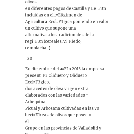
olivos
en diferentes pagos de Castilla y Le=F3n
incluidas en el r=E9gimen de
Agricultura Ecol=F3gica poniendo en valor
un cultivo que supone una
alternativa a los tradicionales de la
regi=F3n (cereales, vi=F1edo,
remolacha…).
=20
En diciembre del a=F1o 2013 la empresa
present=F3 Oliduero y Oliduero =
Ecol=F3gico,
dos aceites de oliva virgen extra
elaborados con las variedades =
Arbequina,
Picual y Arbosana cultivadas en las 70
hect=E1reas de olivos que posee =
el
Grupo en las provincias de Valladolid y