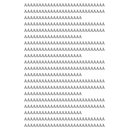
AAAAAAAAAAAAAAAAAAAAAAAAAAAA
AAAAAAAAAAAAAAAAAAAAAAAAAAAA
AAAAAAAAAAAAAAAAAAAA
AAAAAAAAAAAAAAAAAAAAAAAAAAAA
AAAAAAAAAAAAAAAAAAAAAAAAAAAA
AAAAAAAAAAAAAAAAAAAA
AAAAAAAAAAAAAAAAAAAAAAAAAAAA
AAAAAAAAAAAAAAAAAAAAAAAAAAAA
AAAAAAAAAAAAAAAAAAAA
AAAAAAAAAAAAAAAAAAAAAAAAAAAA
AAAAAAAAAAAAAAAAAAAAAAAAAAAA
AAAAAAAAAAAAAAAAAAAA
AAAAAAAAAAAAAAAAAAAAAAAAAAAA
AAAAAAAAAAAAAAAAAAAAAAAAAAAA
AAAAAAAAAAAAAAAAAAAA
AAAAAAAAAAAAAAAAAAAAAAAAAAAA
AAAAAAAAAAAAAAAAAAAAAAAAAAAA
AAAAAAAAAAAAAAAAAAAA
AAAAAAAAAAAAAAAAAAAAAAAAAAAA
AAAAAAAAAAAAAAAAAAAAAAAAAAAA