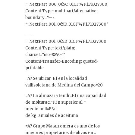
n
=_NextPart_000_065C_01CF74F1.71027300
Content-Type: multipart/alternative;
boundary=”—-
=_NextPart_001_065D_01CF74F1.71027300″
——
=_NextPart_001_065D_01CF74F1.71027300
Content-Type: text/plain;
charset=”iso-8859-1″
Content-Transfer-Encoding: quoted-
printable
=A7 Se ubicar=E1 en la localidad
vallisoletana de Medina del Campo=20
=A7 La almazara tendr=E1 una capacidad
de molturaci=F3n superior al =
medio mill=F3n
de kg. anuales de aceituna
=A7 Grupo Matarromera es uno de los
mayores propietarios de olivos en =