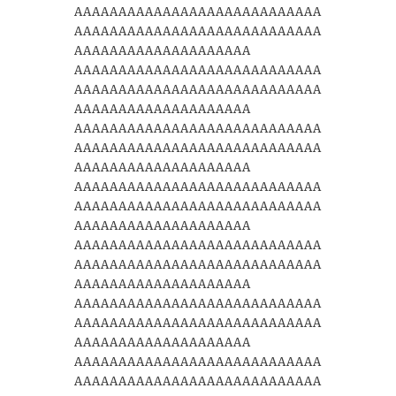
AAAAAAAAAAAAAAAAAAAAAAAAAAAA
AAAAAAAAAAAAAAAAAAAAAAAAAAAA
AAAAAAAAAAAAAAAAAAAA
AAAAAAAAAAAAAAAAAAAAAAAAAAAA
AAAAAAAAAAAAAAAAAAAAAAAAAAAA
AAAAAAAAAAAAAAAAAAAA
AAAAAAAAAAAAAAAAAAAAAAAAAAAA
AAAAAAAAAAAAAAAAAAAAAAAAAAAA
AAAAAAAAAAAAAAAAAAAA
AAAAAAAAAAAAAAAAAAAAAAAAAAAA
AAAAAAAAAAAAAAAAAAAAAAAAAAAA
AAAAAAAAAAAAAAAAAAAA
AAAAAAAAAAAAAAAAAAAAAAAAAAAA
AAAAAAAAAAAAAAAAAAAAAAAAAAAA
AAAAAAAAAAAAAAAAAAAA
AAAAAAAAAAAAAAAAAAAAAAAAAAAA
AAAAAAAAAAAAAAAAAAAAAAAAAAAA
AAAAAAAAAAAAAAAAAAAA
AAAAAAAAAAAAAAAAAAAAAAAAAAAA
AAAAAAAAAAAAAAAAAAAAAAAAAAAA