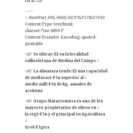
rural.=20
——
=_NextPart_001_065D_01CF74F1.71027300
Content-Type: text/html;
charset=”iso-8859-1″
Content-Transfer-Encoding: quoted-
printable
=A7
Se ubicar=E1 en la localidad
vallisoletana de Medina del Campo =
=A7
La almazara tendr=E1 una capacidad
de molturaci=F3n superior al =
medio mill=F3n de kg. anuales de
aceituna
=A7
Grupo Matarromera es uno de los
mayores propietarios de olivos en =
la regi=F3n y el principal en Agricultura
=
Ecol=F3gica