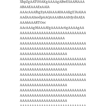
XhpZgAATU0AKgAAAAgABwESAAMAAA
ABAAEAAAExAAIA
AAAcAAAIbgEyAAIAAAAUAAAIigE7AAIAA
AAdAAAInodpAAQAAAABAAAIvJydAAEA
AAA6AAARTOoc
AAcAAAgMAAAAYgAAAAAc6gAAAAgAA
AAAAAAAAAAAAAAAAAAAAAAAAAAAA
AAAAAAAAAAAAAAAAAAA
AAAAAAAAAAAAAAAAAAAAAAAAAAAA
AAAAAAAAAAAAAAAAAAAAAAAAAAAA
AAAAAAAAAAAAAAAAAAAA
AAAAAAAAAAAAAAAAAAAAAAAAAAAA
AAAAAAAAAAAAAAAAAAAAAAAAAAAA
AAAAAAAAAAAAAAAAAAAA
AAAAAAAAAAAAAAAAAAAAAAAAAAAA
AAAAAAAAAAAAAAAAAAAAAAAAAAAA
AAAAAAAAAAAAAAAAAAAA
AAAAAAAAAAAAAAAAAAAAAAAAAAAA
AAAAAAAAAAAAAAAAAAAAAAAAAAAA
AAAAAAAAAAAAAAAAAAAA
AAAAAAAAAAAAAAAAAAAAAAAAAAAA