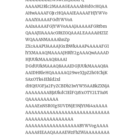
AAAAM2Rlc2MAAAGEAAAAbHd0cHQAA
AHwAAAAFGJrcHQAAAIEAAAAFHJYWVo
AAAIYAAAAFGdYWVoA
AAIsAAAAFGJYWVoAAAJAAAAAFGRtbm
QAAAJUAAAAcGRtZGQAAALEAAAAiHZ1Z
WQAAANMAAAAhnZp
ZXcAAAPUAAAAJGx1bWkAAAP4AAAAFG1
lYXMAAAQMAAAAJHRlY2gAAAQwAAAAD
HJUUkMAAAQ8AAAI
DGdUUkMAAAQ8AAAIDGJUUkMAAAQ8A
AAIDHRleHQAAAAAQ29weXJpZ2h0IChjK
SAxOTk4IEhld2xl
dHQtUGFja2FyZCBDb21wYW55AABkZXNjA
AAAAAAAABJzUkdCIElFQzYxOTY2LTIuM
QAAAAAAAAAA
AAAAEnNSR0IgSUVDNjE5NjYtMi4xAAAA
AAAAAAAAAAAAAAAAAAAAAAAAAAAA
AAAAAAAAAAAAAAAA
AAAAAAAAAAAAAAAAAABYWVogAAAA
AAAA81EAAQAAAAEWzFhZWiAAAAAAAA