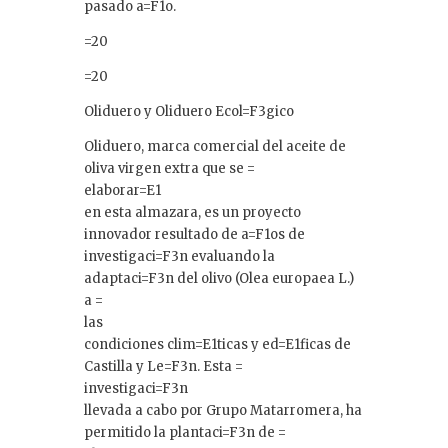
pasado a=F1o.
=20
=20
Oliduero y Oliduero Ecol=F3gico
Oliduero, marca comercial del aceite de
oliva virgen extra que se =
elaborar=E1
en esta almazara, es un proyecto
innovador resultado de a=F1os de
investigaci=F3n evaluando la
adaptaci=F3n del olivo (Olea europaea L.)
a =
las
condiciones clim=E1ticas y ed=E1ficas de
Castilla y Le=F3n. Esta =
investigaci=F3n
llevada a cabo por Grupo Matarromera, ha
permitido la plantaci=F3n de =