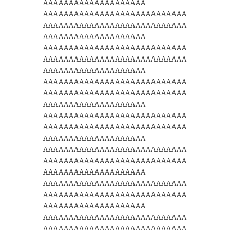
AAAAAAAAAAAAAAAAAAAA
AAAAAAAAAAAAAAAAAAAAAAAAAAAA
AAAAAAAAAAAAAAAAAAAAAAAAAAAA
AAAAAAAAAAAAAAAAAAAA
AAAAAAAAAAAAAAAAAAAAAAAAAAAA
AAAAAAAAAAAAAAAAAAAAAAAAAAAA
AAAAAAAAAAAAAAAAAAAA
AAAAAAAAAAAAAAAAAAAAAAAAAAAA
AAAAAAAAAAAAAAAAAAAAAAAAAAAA
AAAAAAAAAAAAAAAAAAAA
AAAAAAAAAAAAAAAAAAAAAAAAAAAA
AAAAAAAAAAAAAAAAAAAAAAAAAAAA
AAAAAAAAAAAAAAAAAAAA
AAAAAAAAAAAAAAAAAAAAAAAAAAAA
AAAAAAAAAAAAAAAAAAAAAAAAAAAA
AAAAAAAAAAAAAAAAAAAA
AAAAAAAAAAAAAAAAAAAAAAAAAAAA
AAAAAAAAAAAAAAAAAAAAAAAAAAAA
AAAAAAAAAAAAAAAAAAAA
AAAAAAAAAAAAAAAAAAAAAAAAAAAA
AAAAAAAAAAAAAAAAAAAAAAAAAAAA