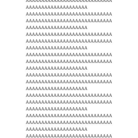
AAAAAAAAAAAAAAAAAAAAAAAAAAAA
AAAAAAAAAAAAAAAAAAAA
AAAAAAAAAAAAAAAAAAAAAAAAAAAA
AAAAAAAAAAAAAAAAAAAAAAAAAAAA
AAAAAAAAAAAAAAAAAAAA
AAAAAAAAAAAAAAAAAAAAAAAAAAAA
AAAAAAAAAAAAAAAAAAAAAAAAAAAA
AAAAAAAAAAAAAAAAAAAA
AAAAAAAAAAAAAAAAAAAAAAAAAAAA
AAAAAAAAAAAAAAAAAAAAAAAAAAAA
AAAAAAAAAAAAAAAAAAAA
AAAAAAAAAAAAAAAAAAAAAAAAAAAA
AAAAAAAAAAAAAAAAAAAAAAAAAAAA
AAAAAAAAAAAAAAAAAAAA
AAAAAAAAAAAAAAAAAAAAAAAAAAAA
AAAAAAAAAAAAAAAAAAAAAAAAAAAA
AAAAAAAAAAAAAAAAAAAA
AAAAAAAAAAAAAAAAAAAAAAAAAAAA
AAAAAAAAAAAAAAAAAAAAAAAAAAAA
AAAAAAAAAAAAAAAAAAAA
AAAAAAAAAAAAAAAAAAAAAAAAAAAA