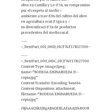
olivo en Castilla y Le=F3n, su compromiso
por el respeto al medio =
ambiente a trav=E9s del cultivo del olivo
en agricultura ecol=F3gica y =
su diversificaci=F3n de productos
procedentes del medio rural.
——
=_NextPart_001_065D_01CF74F1.71027300–
——
=_NextPart_000_065C_01CF74F1.71027300
Content-Type: image/jpeg;
name=”BODEGA EMINARUEDA 15 –
copia.jpg”
Content-Transfer-Encoding: base64
Content-Disposition: attachment;
filename=”BODEGA EMINARUEDA 15 –
copia.jpg”
/9j/4AAQSkZJRgABAQEBLAEsAAD/4RGOR