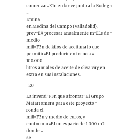
comenzar=E1n en breve junto a la Bodega
=
Emina
en Medina del Campo (Valladolid),
prev=E9 procesar anualmente m=E1s de =
medio
mill=F3n de kilos de aceituna lo que
permitir=E1 producir en torno a =
100.000
litros anuales de aceite de oliva virgen
extra en sus instalaciones.
=20
La inversi=F3n que afrontar=E1 Grupo
Matarromera para este proyecto =
ronda el
mill=F3n y medio de euros, y
conformar=E1 un espacio de 1.000 m2
donde =
se