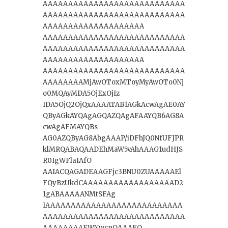
AAAAAAAAAAAAAAAAAAAAAAAAAAAA
AAAAAAAAAAAAAAAAAAAAAAAAAAAA
AAAAAAAAAAAAAAAAAAAA
AAAAAAAAAAAAAAAAAAAAAAAAAAAA
AAAAAAAAAAAAAAAAAAAAAAAAAAAA
AAAAAAAAAAAAAAAAAAAA
AAAAAAAAAAAAAAAAAAAAAAAAAAAA
AAAAAAAAMjAwOToxMToyMyAwOTo0Nj
o0MQAyMDA5OjExOjIz
IDA5OjQ2OjQxAAAATAB1AGkAcwAgAE0AY
QByAGkAYQAgAGQAZQAgAFAAYQB6AG8A
cwAgAFMAYQBs
AG0AZQByAG8AbgAAAP/iDFhJQ0NfUFJPR
klMRQABAQAADEhMaW5vAhAAAG1udHJS
R0IgWFlaIAfO
AAIACQAGADEAAGFjc3BNU0ZUAAAAAEl
FQyBzUkdCAAAAAAAAAAAAAAAAAAD2
1gABAAAAANMtSFAg
IAAAAAAAAAAAAAAAAAAAAAAAAAAA
AAAAAAAAAAAAAAAAAAAAAAAAAAAA
AAAAAAAAEWNwcnQAAAFQ