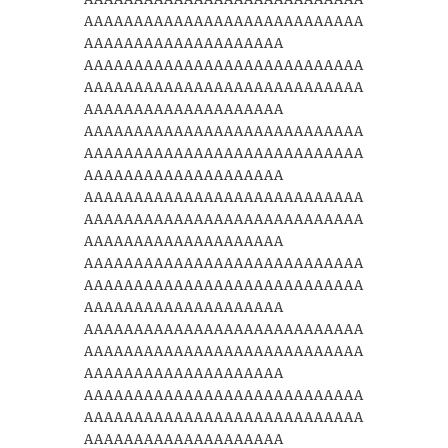
AAAAAAAAAAAAAAAAAAAAAAAAAAAA
AAAAAAAAAAAAAAAAAAAA
AAAAAAAAAAAAAAAAAAAAAAAAAAAA
AAAAAAAAAAAAAAAAAAAAAAAAAAAA
AAAAAAAAAAAAAAAAAAAA
AAAAAAAAAAAAAAAAAAAAAAAAAAAA
AAAAAAAAAAAAAAAAAAAAAAAAAAAA
AAAAAAAAAAAAAAAAAAAA
AAAAAAAAAAAAAAAAAAAAAAAAAAAA
AAAAAAAAAAAAAAAAAAAAAAAAAAAA
AAAAAAAAAAAAAAAAAAAA
AAAAAAAAAAAAAAAAAAAAAAAAAAAA
AAAAAAAAAAAAAAAAAAAAAAAAAAAA
AAAAAAAAAAAAAAAAAAAA
AAAAAAAAAAAAAAAAAAAAAAAAAAAA
AAAAAAAAAAAAAAAAAAAAAAAAAAAA
AAAAAAAAAAAAAAAAAAAA
AAAAAAAAAAAAAAAAAAAAAAAAAAAA
AAAAAAAAAAAAAAAAAAAAAAAAAAAA
AAAAAAAAAAAAAAAAAAAA