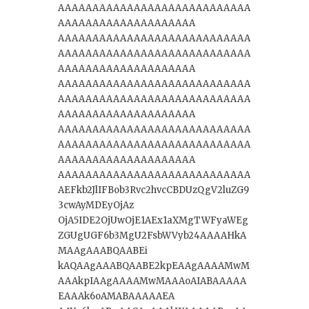
AAAAAAAAAAAAAAAAAAAAAAAAAAAA
AAAAAAAAAAAAAAAAAAAA
AAAAAAAAAAAAAAAAAAAAAAAAAAAA
AAAAAAAAAAAAAAAAAAAAAAAAAAAA
AAAAAAAAAAAAAAAAAAAA
AAAAAAAAAAAAAAAAAAAAAAAAAAAA
AAAAAAAAAAAAAAAAAAAAAAAAAAAA
AAAAAAAAAAAAAAAAAAAA
AAAAAAAAAAAAAAAAAAAAAAAAAAAA
AAAAAAAAAAAAAAAAAAAAAAAAAAAA
AAAAAAAAAAAAAAAAAAAA
AAAAAAAAAAAAAAAAAAAAAAAAAAAA
AEFkb2JlIFBob3Rvc2hvcCBDUzQgV2luZG9
3cwAyMDEyOjAz
OjA5IDE2OjUwOjE1AEx1aXMgTWFyaWEg
ZGUgUGF6b3MgU2FsbWVyb24AAAAHkA
MAAgAAABQAABEi
kAQAAgAAABQAABE2kpEAAgAAAAMwM
AAAkpIAAgAAAAMwMAAAoAIABAAAAA
EAAAk6oAMABAAAAAEA