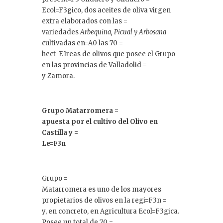
Ecol=F3gico, dos aceites de oliva virgen
extra elaborados con las =
variedades
Arbequina, Picual y Arbosana
cultivadas en=A0 las 70 =
hect=E1reas de olivos que posee el Grupo
en las provincias de Valladolid =
y Zamora.
Grupo Matarromera =
apuesta por el cultivo del Olivo en
Castilla y =
Le=F3n
Grupo =
Matarromera es uno de los mayores
propietarios de olivos en la regi=F3n =
y, en concreto, en Agricultura Ecol=F3gica.
Posee un total de 70 =