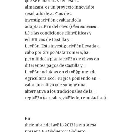
que se elaborar=E1 en esta =
almazara, es un proyecto innovador
resultado de a=F1os de =
investigaci=F3n evaluando la
adaptaci=F3n del olivo (
Olea europaea =
L.
) a las condiciones clim=E1ticas y
ed=E1ficas de Castilla y =
Le=F3n. Esta investigaci=F3n llevada a
cabo por Grupo Matarromera, ha =
permitido la plantaci=F3n de olivos en
diferentes pagos de Castilla y =
Le=F3n incluidas en el r=E9gimen de
Agricultura Ecol=F3gica poniendo en =
valor un cultivo que supone una
alternativa a los tradicionales de la =
regi=F3n (cereales, vi=F1edo, remolacha…).
En =
diciembre del a=F1o 2013 la empresa
present=F3 Oliduero y Oliduero =