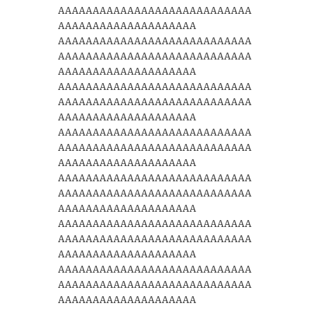
AAAAAAAAAAAAAAAAAAAAAAAAAAAA
AAAAAAAAAAAAAAAAAAAA
AAAAAAAAAAAAAAAAAAAAAAAAAAAA
AAAAAAAAAAAAAAAAAAAAAAAAAAAA
AAAAAAAAAAAAAAAAAAAA
AAAAAAAAAAAAAAAAAAAAAAAAAAAA
AAAAAAAAAAAAAAAAAAAAAAAAAAAA
AAAAAAAAAAAAAAAAAAAA
AAAAAAAAAAAAAAAAAAAAAAAAAAAA
AAAAAAAAAAAAAAAAAAAAAAAAAAAA
AAAAAAAAAAAAAAAAAAAA
AAAAAAAAAAAAAAAAAAAAAAAAAAAA
AAAAAAAAAAAAAAAAAAAAAAAAAAAA
AAAAAAAAAAAAAAAAAAAA
AAAAAAAAAAAAAAAAAAAAAAAAAAAA
AAAAAAAAAAAAAAAAAAAAAAAAAAAA
AAAAAAAAAAAAAAAAAAAA
AAAAAAAAAAAAAAAAAAAAAAAAAAAA
AAAAAAAAAAAAAAAAAAAAAAAAAAAA
AAAAAAAAAAAAAAAAAAAA