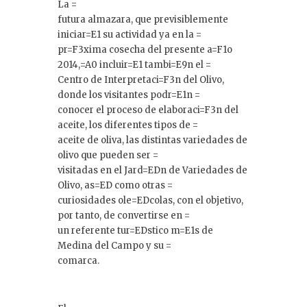
La =
futura almazara, que previsiblemente
iniciar=E1 su actividad ya en la =
pr=F3xima cosecha del presente a=F1o
2014,=A0 incluir=E1 tambi=E9n el =
Centro de Interpretaci=F3n del Olivo,
donde los visitantes podr=E1n =
conocer el proceso de elaboraci=F3n del
aceite, los diferentes tipos de =
aceite de oliva, las distintas variedades de
olivo que pueden ser =
visitadas en el Jard=EDn de Variedades de
Olivo, as=ED como otras =
curiosidades ole=EDcolas, con el objetivo,
por tanto, de convertirse en =
un referente tur=EDstico m=E1s de
Medina del Campo y su =
comarca.