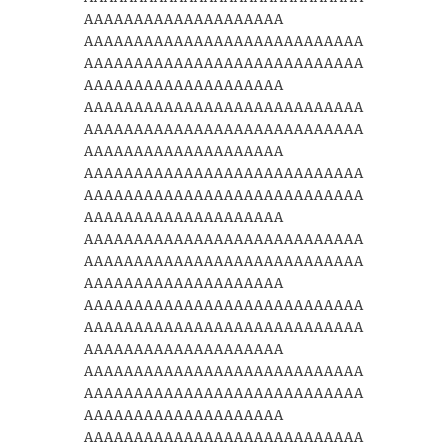
AAAAAAAAAAAAAAAAAAAA
AAAAAAAAAAAAAAAAAAAAAAAAAAAA
AAAAAAAAAAAAAAAAAAAAAAAAAAAA
AAAAAAAAAAAAAAAAAAAA
AAAAAAAAAAAAAAAAAAAAAAAAAAAA
AAAAAAAAAAAAAAAAAAAAAAAAAAAA
AAAAAAAAAAAAAAAAAAAA
AAAAAAAAAAAAAAAAAAAAAAAAAAAA
AAAAAAAAAAAAAAAAAAAAAAAAAAAA
AAAAAAAAAAAAAAAAAAAA
AAAAAAAAAAAAAAAAAAAAAAAAAAAA
AAAAAAAAAAAAAAAAAAAAAAAAAAAA
AAAAAAAAAAAAAAAAAAAA
AAAAAAAAAAAAAAAAAAAAAAAAAAAA
AAAAAAAAAAAAAAAAAAAAAAAAAAAA
AAAAAAAAAAAAAAAAAAAA
AAAAAAAAAAAAAAAAAAAAAAAAAAAA
AAAAAAAAAAAAAAAAAAAAAAAAAAAA
AAAAAAAAAAAAAAAAAAAA
AAAAAAAAAAAAAAAAAAAAAAAAAAAA