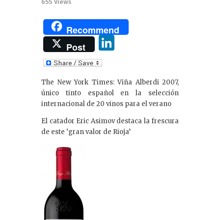
655
Views
Recommend
Li
Post
n
k
The New York Times: Viña Alberdi 2007,
e
único tinto español en la selección
dI
internacional de 20 vinos para el verano
n
El catador Eric Asimov destaca la frescura
de este ‘gran valor de Rioja’