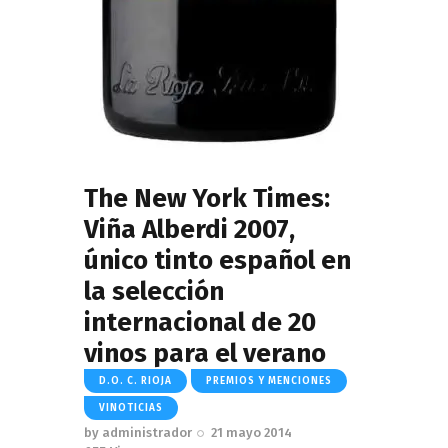
The New York Times:
Viña Alberdi 2007,
único tinto español en
la selección
internacional de 20
vinos para el verano
D.O. C. RIOJA
PREMIOS Y MENCIONES
VINOTICIAS
by
administrador
21 mayo 2014