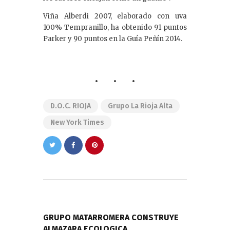
Viña Alberdi 2007, elaborado con uva
100% Tempranillo, ha obtenido 91 puntos
Parker y 90 puntos en la Guía Peñín 2014.
D.O.C. RIOJA
Grupo La Rioja Alta
New York Times
Navegación
de
PREVIOUS POST
entradas
GRUPO MATARROMERA CONSTRUYE
ALMAZARA ECOLOGICA