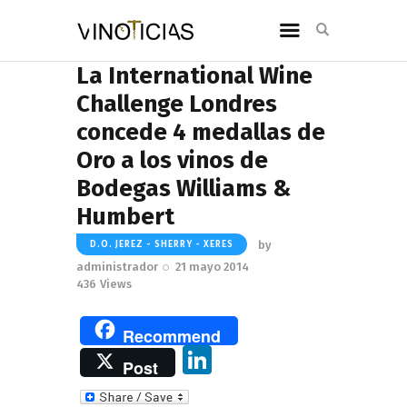
La International Wine
Challenge Londres
concede 4 medallas de
Oro a los vinos de
Bodegas Williams &
Humbert
by
D.O. JEREZ - SHERRY - XERES
administrador
21 mayo 2014
436
Views
Recommend
Li
Post
n