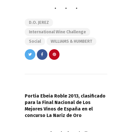
D.O. JEREZ
International Wine Challenge
Social
WILLIAMS & HUMBERT
Navegación
de
PREVIOUS POST
entradas
Portia Ebeia Roble 2013, clasificado
para la Final Nacional de Los
Mejores Vinos de España en el
concurso La Nariz de Oro
NEXT POST