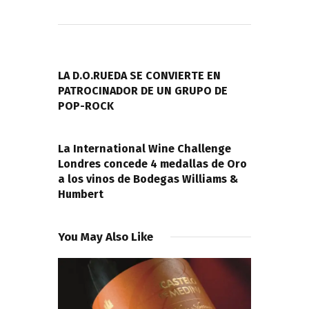
Navegación
de
PREVIOUS POST
entradas
LA D.O.RUEDA SE CONVIERTE EN
PATROCINADOR DE UN GRUPO DE
POP-ROCK
NEXT POST
La International Wine Challenge
Londres concede 4 medallas de Oro
a los vinos de Bodegas Williams &
Humbert
You May Also Like