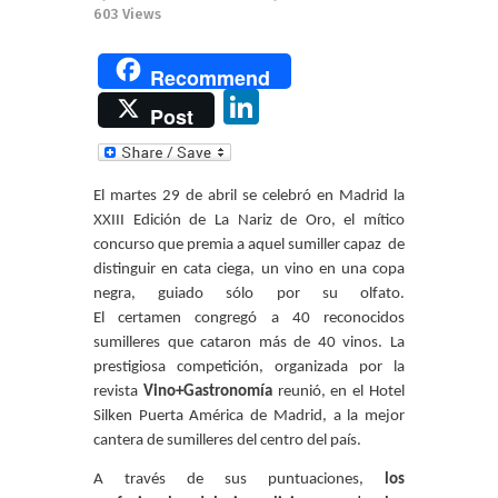
603
Views
Recommend
Li
Post
n
k
El martes 29 de abril se celebró en Madrid la
e
XXIII Edición de La Nariz de Oro, el mítico
dI
concurso que premia a aquel sumiller capaz de
distinguir en cata ciega, un vino en una copa
n
negra, guiado sólo por su olfato.
El certamen congregó a 40 reconocidos
sumilleres que cataron más de 40 vinos.
La
prestigiosa competición, organizada por la
revista
Vino+Gastronomía
reunió, en el Hotel
Silken Puerta América de Madrid, a
la mejor
cantera de sumilleres del centro del país.
A través de sus puntuaciones,
los