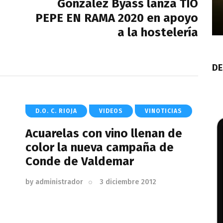
González Byass lanza TÍO
PEPE EN RAMA 2020 en apoyo
a la hostelería
DE
D.O. C. RIOJA
VIDEOS
VINOTICIAS
Acuarelas con vino llenan de
color la nueva campaña de
Conde de Valdemar
by
administrador
3 diciembre 2012