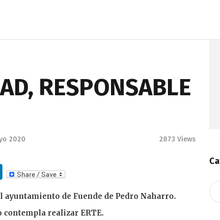
AD, RESPONSABLE
yo 2020
2873
Views
Ca
Li
n
Ca
l ayuntamiento de Fuende de Pedro Naharro.
k
o contempla realizar ERTE.
e