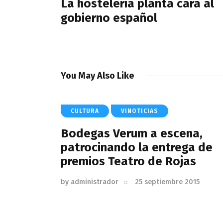
entradas
La hostelería planta cara al
gobierno español
You May Also Like
CULTURA
VINOTICIAS
Bodegas Verum a escena,
patrocinando la entrega de
premios Teatro de Rojas
by
administrador
25 septiembre 2015