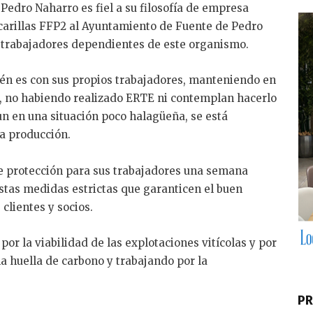
edro Naharro es fiel a su filosofía de empresa
dI
arillas FFP2 al Ayuntamiento de Fuente de Pedro
n
s trabajadores dependientes de este organismo.
én es con sus propios trabajadores, manteniendo en
, no habiendo realizado ERTE ni contemplan hacerlo
un en una situación poco halagüeña, se está
la producción.
e protección para sus trabajadores una semana
estas medidas estrictas que garanticen el buen
 clientes y socios.
or la viabilidad de las explotaciones vitícolas y por
a huella de carbono y trabajando por la
PR