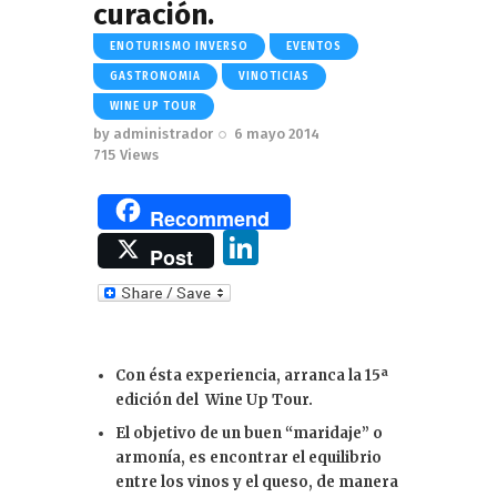
curación.
ENOTURISMO INVERSO
EVENTOS
GASTRONOMIA
VINOTICIAS
WINE UP TOUR
by
administrador
6 mayo 2014
715
Views
Recommend
Li
Post
n
k
e
Con ésta experiencia, arranca la 15ª
dI
edición del Wine Up Tour.
n
El objetivo de un buen “maridaje” o
armonía, es encontrar el equilibrio
entre los vinos y el queso, de manera