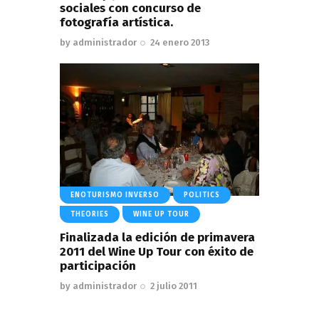
sociales con concurso de
fotografía artística.
by
administrador
24 enero 2013
ENOTURISMO INVERSO
POLITICS
THEORIES
WINE UP TOUR
Finalizada la edición de primavera
2011 del Wine Up Tour con éxito de
participación
by
administrador
2 julio 2011