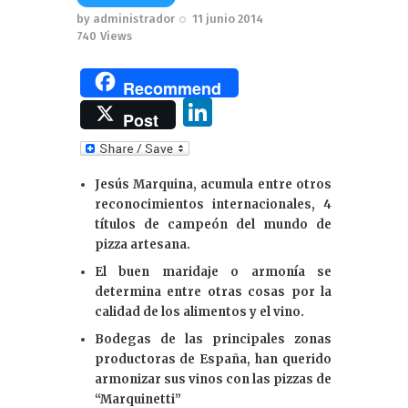
by
administrador
11 junio 2014
740
Views
Recommend
Li
Post
n
k
Jesús Marquina, acumula entre otros
e
reconocimientos internacionales, 4
dI
títulos de campeón del mundo de
pizza artesana.
n
El buen maridaje o armonía se
determina entre otras cosas por la
calidad de los alimentos y el vino.
Bodegas de las principales zonas
productoras de España, han querido
armonizar sus vinos con las pizzas de
“Marquinetti”