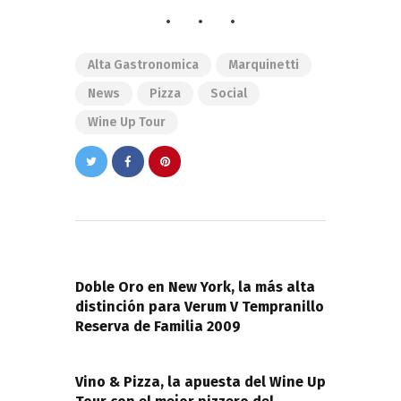
Alta Gastronomica
Marquinetti
News
Pizza
Social
Wine Up Tour
Navegación
de
PREVIOUS POST
entradas
Doble Oro en New York, la más alta
distinción para Verum V Tempranillo
Reserva de Familia 2009
NEXT POST
Vino & Pizza, la apuesta del Wine Up