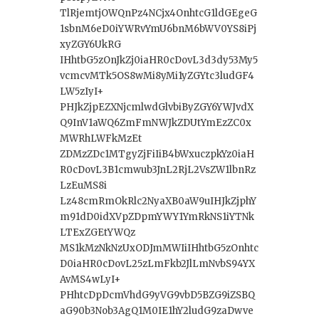
TlRjemtjOWQnPz4NCjx4OnhtcG1ldGEgeG
1sbnM6eD0iYWRvYmU6bnM6bWV0YS8iPj
xyZGY6UkRG
IHhtbG5zOnJkZj0iaHR0cDovL3d3dy53My5
vcmcvMTk5OS8wMi8yMi1yZGYtc3ludGF4
LW5zIyI+
PHJkZjpEZXNjcmlwdGlvbiByZGY6YWJvdX
Q9InV1aWQ6ZmFmNWJkZDUtYmEzZC0x
MWRhLWFkMzEt
ZDMzZDc1MTgyZjFiIiB4bWxuczpkYz0iaH
R0cDovL3B1cmwub3JnL2RjL2VsZW1lbnRz
LzEuMS8i
Lz48cmRmOkRlc2NyaXB0aW9uIHJkZjphY
m91dD0idXVpZDpmYWY1YmRkNS1iYTNk
LTExZGEtYWQz
MS1kMzNkNzUxODJmMWIiIHhtbG5zOnhtc
D0iaHR0cDovL25zLmFkb2JlLmNvbS94YX
AvMS4wLyI+
PHhtcDpDcmVhdG9yVG9vbD5BZG9iZSBQ
aG90b3Nob3AgQ1M0IE1hY2ludG9zaDwve