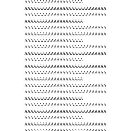
AAAAAAAAAAAAAAAAAAAA
AAAAAAAAAAAAAAAAAAAAAAAAAAAA
AAAAAAAAAAAAAAAAAAAAAAAAAAAA
AAAAAAAAAAAAAAAAAAAA
AAAAAAAAAAAAAAAAAAAAAAAAAAAA
AAAAAAAAAAAAAAAAAAAAAAAAAAAA
AAAAAAAAAAAAAAAAAAAA
AAAAAAAAAAAAAAAAAAAAAAAAAAAA
AAAAAAAAAAAAAAAAAAAAAAAAAAAA
AAAAAAAAAAAAAAAAAAAA
AAAAAAAAAAAAAAAAAAAAAAAAAAAA
AAAAAAAAAAAAAAAAAAAAAAAAAAAA
AAAAAAAAAAAAAAAAAAAA
AAAAAAAAAAAAAAAAAAAAAAAAAAAA
AAAAAAAAAAAAAAAAAAAAAAAAAAAA
AAAAAAAAAAAAAAAAAAAA
AAAAAAAAAAAAAAAAAAAAAAAAAAAA
AAAAAAAAAAAAAAAAAAAAAAAAAAAA
AAAAAAAAAAAAAAAAAAAA
AAAAAAAAAAAAAAAAAAAAAAAAAAAA
AAAAAAAAAAAAAAAAAAAAAAAAAAAA