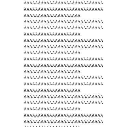
AAAAAAAAAAAAAAAAAAAAAAAAAAAA
AAAAAAAAAAAAAAAAAAAAAAAAAAAA
AAAAAAAAAAAAAAAAAAAA
AAAAAAAAAAAAAAAAAAAAAAAAAAAA
AAAAAAAAAAAAAAAAAAAAAAAAAAAA
AAAAAAAAAAAAAAAAAAAA
AAAAAAAAAAAAAAAAAAAAAAAAAAAA
AAAAAAAAAAAAAAAAAAAAAAAAAAAA
AAAAAAAAAAAAAAAAAAAA
AAAAAAAAAAAAAAAAAAAAAAAAAAAA
AAAAAAAAAAAAAAAAAAAAAAAAAAAA
AAAAAAAAAAAAAAAAAAAA
AAAAAAAAAAAAAAAAAAAAAAAAAAAA
AAAAAAAAAAAAAAAAAAAAAAAAAAAA
AAAAAAAAAAAAAAAAAAAA
AAAAAAAAAAAAAAAAAAAAAAAAAAAA
AAAAAAAAAAAAAAAAAAAAAAAAAAAA
AAAAAAAAAAAAAAAAAAAA
AAAAAAAAAAAAAAAAAAAAAAAAAAAA
AAAAAAAAAAAAAAAAAAAAAAAAAAAA