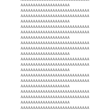
AAAAAAAAAAAAAAAAAAAA
AAAAAAAAAAAAAAAAAAAAAAAAAAAA
AAAAAAAAAAAAAAAAAAAAAAAAAAAA
AAAAAAAAAAAAAAAAAAAA
AAAAAAAAAAAAAAAAAAAAAAAAAAAA
AAAAAAAAAAAAAAAAAAAAAAAAAAAA
AAAAAAAAAAAAAAAAAAAA
AAAAAAAAAAAAAAAAAAAAAAAAAAAA
AAAAAAAAAAAAAAAAAAAAAAAAAAAA
AAAAAAAAAAAAAAAAAAAA
AAAAAAAAAAAAAAAAAAAAAAAAAAAA
AAAAAAAAAAAAAAAAAAAAAAAAAAAA
AAAAAAAAAAAAAAAAAAAA
AAAAAAAAAAAAAAAAAAAAAAAAAAAA
AAAAAAAAAAAAAAAAAAAAAAAAAAAA
AAAAAAAAAAAAAAAAAAAA
AAAAAAAAAAAAAAAAAAAAAAAAAAAA
AAAAAAAAAAAAAAAAAAAAAAAAAAAA
AAAAAAAAAAAAAAAAAAAA
AAAAAAAAAAAAAAAAAAAAAAAAAAAA