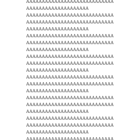
AAAAAAAAAAAAAAAAAAAAAAAAAAAA
AAAAAAAAAAAAAAAAAAAA
AAAAAAAAAAAAAAAAAAAAAAAAAAAA
AAAAAAAAAAAAAAAAAAAAAAAAAAAA
AAAAAAAAAAAAAAAAAAAA
AAAAAAAAAAAAAAAAAAAAAAAAAAAA
AAAAAAAAAAAAAAAAAAAAAAAAAAAA
AAAAAAAAAAAAAAAAAAAA
AAAAAAAAAAAAAAAAAAAAAAAAAAAA
AAAAAAAAAAAAAAAAAAAAAAAAAAAA
AAAAAAAAAAAAAAAAAAAA
AAAAAAAAAAAAAAAAAAAAAAAAAAAA
AAAAAAAAAAAAAAAAAAAAAAAAAAAA
AAAAAAAAAAAAAAAAAAAA
AAAAAAAAAAAAAAAAAAAAAAAAAAAA
AAAAAAAAAAAAAAAAAAAAAAAAAAAA
AAAAAAAAAAAAAAAAAAAA
AAAAAAAAAAAAAAAAAAAAAAAAAAAA
AAAAAAAAAAAAAAAAAAAAAAAAAAAA
AAAAAAAAAAAAAAAAAAAA
AAAAAAAAAAAAAAAAAAAAAAAAAAAA