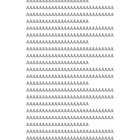
AAAAAAAAAAAAAAAAAAAA
AAAAAAAAAAAAAAAAAAAAAAAAAAAA
AAAAAAAAAAAAAAAAAAAAAAAAAAAA
AAAAAAAAAAAAAAAAAAAA
AAAAAAAAAAAAAAAAAAAAAAAAAAAA
AAAAAAAAAAAAAAAAAAAAAAAAAAAA
AAAAAAAAAAAAAAAAAAAA
AAAAAAAAAAAAAAAAAAAAAAAAAAAA
AAAAAAAAAAAAAAAAAAAAAAAAAAAA
AAAAAAAAAAAAAAAAAAAA
AAAAAAAAAAAAAAAAAAAAAAAAAAAA
AAAAAAAAAAAAAAAAAAAAAAAAAAAA
AAAAAAAAAAAAAAAAAAAA
AAAAAAAAAAAAAAAAAAAAAAAAAAAA
AAAAAAAAAAAAAAAAAAAAAAAAAAAA
AAAAAAAAAAAAAAAAAAAA
AAAAAAAAAAAAAAAAAAAAAAAAAAAA
AAAAAAAAAAAAAAAAAAAAAAAAAAAA
AAAAAAAAAAAAAAAAAAAA
AAAAAAAAAAAAAAAAAAAAAAAAAAAA
AAAAAAAAAAAAAAAAAAAAAAAAAAAA