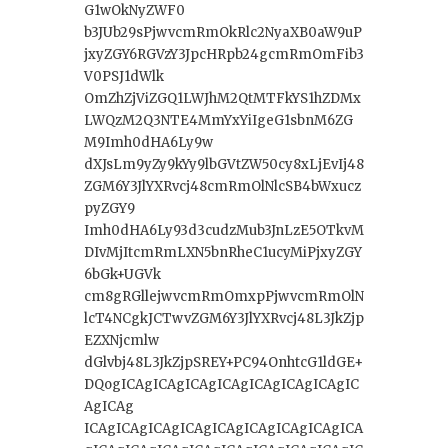
G1wOkNyZWF0
b3JUb29sPjwvcmRmOkRlc2NyaXB0aW9uP
jxyZGY6RGVzY3JpcHRpb24gcmRmOmFib3
V0PSJ1dWlk
OmZhZjViZGQ1LWJhM2QtMTFkYS1hZDMx
LWQzM2Q3NTE4MmYxYiIgeG1sbnM6ZG
M9Imh0dHA6Ly9w
dXJsLm9yZy9kYy9lbGVtZW50cy8xLjEvIj48
ZGM6Y3JlYXRvcj48cmRmOlNlcSB4bWxucz
pyZGY9
Imh0dHA6Ly93d3cudzMub3JnLzE5OTkvM
DIvMjItcmRmLXN5bnRheC1ucyMiPjxyZGY
6bGk+UGVk
cm8gRGllejwvcmRmOmxpPjwvcmRmOlN
lcT4NCgkJCTwvZGM6Y3JlYXRvcj48L3JkZjp
EZXNjcmlw
dGlvbj48L3JkZjpSREY+PC94OnhtcG1ldGE+
DQogICAgICAgICAgICAgICAgICAgICAgIC
AgICAg
ICAgICAgICAgICAgICAgICAgICAgICAgICA