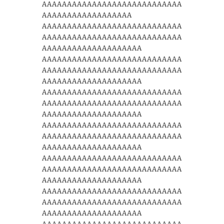
AAAAAAAAAAAAAAAAAAAAAAAAAAAA
AAAAAAAAAAAAAAAAAA
AAAAAAAAAAAAAAAAAAAAAAAAAAAA
AAAAAAAAAAAAAAAAAAAAAAAAAAAA
AAAAAAAAAAAAAAAAAAAA
AAAAAAAAAAAAAAAAAAAAAAAAAAAA
AAAAAAAAAAAAAAAAAAAAAAAAAAAA
AAAAAAAAAAAAAAAAAAAA
AAAAAAAAAAAAAAAAAAAAAAAAAAAA
AAAAAAAAAAAAAAAAAAAAAAAAAAAA
AAAAAAAAAAAAAAAAAAAA
AAAAAAAAAAAAAAAAAAAAAAAAAAAA
AAAAAAAAAAAAAAAAAAAAAAAAAAAA
AAAAAAAAAAAAAAAAAAAA
AAAAAAAAAAAAAAAAAAAAAAAAAAAA
AAAAAAAAAAAAAAAAAAAAAAAAAAAA
AAAAAAAAAAAAAAAAAAAA
AAAAAAAAAAAAAAAAAAAAAAAAAAAA
AAAAAAAAAAAAAAAAAAAAAAAAAAAA
AAAAAAAAAAAAAAAAAAAA