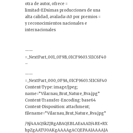
otra de autor, ofrece =
limitad=EDsimas producciones de una
alta calidad, avalada=A0 por premios =
y reconocimientos nacionales e
internacionales
——
=_NextPart_001_0F9B_01CF9603.511C6F40
–
——
=_NextPart_000_0F9A_01CF9603.511C6F40
Content-Type: image/jpeg;
name=”Vilarnau_Brut_Nature_Rva.jpg”
Content-Transfer-Encoding: base64
Content-Disposition: attachment;
filename=”Vilarnau_Brut_Nature_Rva.jpg”
/9j/4AAQSkZJRgABAQEBLAEsAAD/4RE+RX
hpZgAATU0AKgAAAAgACQEPAAIAAAAJA