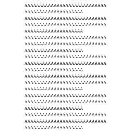
AAAAAAAAAAAAAAAAAAAAAAAAAAAA
AAAAAAAAAAAAAAAAAAAA
AAAAAAAAAAAAAAAAAAAAAAAAAAAA
AAAAAAAAAAAAAAAAAAAAAAAAAAAA
AAAAAAAAAAAAAAAAAAAA
AAAAAAAAAAAAAAAAAAAAAAAAAAAA
AAAAAAAAAAAAAAAAAAAAAAAAAAAA
AAAAAAAAAAAAAAAAAAAA
AAAAAAAAAAAAAAAAAAAAAAAAAAAA
AAAAAAAAAAAAAAAAAAAAAAAAAAAA
AAAAAAAAAAAAAAAAAAAA
AAAAAAAAAAAAAAAAAAAAAAAAAAAA
AAAAAAAAAAAAAAAAAAAAAAAAAAAA
AAAAAAAAAAAAAAAAAAAA
AAAAAAAAAAAAAAAAAAAAAAAAAAAA
AAAAAAAAAAAAAAAAAAAAAAAAAAAA
AAAAAAAAAAAAAAAAAAAA
AAAAAAAAAAAAAAAAAAAAAAAAAAAA
AAAAAAAAAAAAAAAAAAAAAAAAAAAA
AAAAAAAAAAAAAAAAAAAA