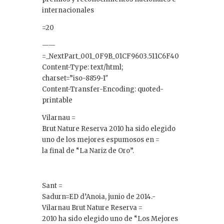
internacionales
=20
——
=_NextPart_001_0F9B_01CF9603.511C6F40
Content-Type: text/html;
charset=”iso-8859-1″
Content-Transfer-Encoding: quoted-
printable
Vilarnau =
Brut Nature Reserva 2010 ha sido elegido
uno de los mejores espumosos en =
la final de “La Nariz de Oro”.
Sant =
Sadurn=ED d’Anoia, junio de 2014.-
Vilarnau Brut Nature Reserva =
2010 ha sido elegido uno de “Los Mejores