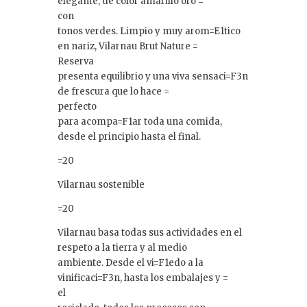
elegante, de color amarillo oro =
con
tonos verdes. Limpio y muy arom=E1tico
en nariz, Vilarnau Brut Nature =
Reserva
presenta equilibrio y una viva sensaci=F3n
de frescura que lo hace =
perfecto
para acompa=F1ar toda una comida,
desde el principio hasta el final.
=20
Vilarnau sostenible
=20
Vilarnau basa todas sus actividades en el
respeto a la tierra y al medio
ambiente. Desde el vi=F1edo a la
vinificaci=F3n, hasta los embalajes y =
el