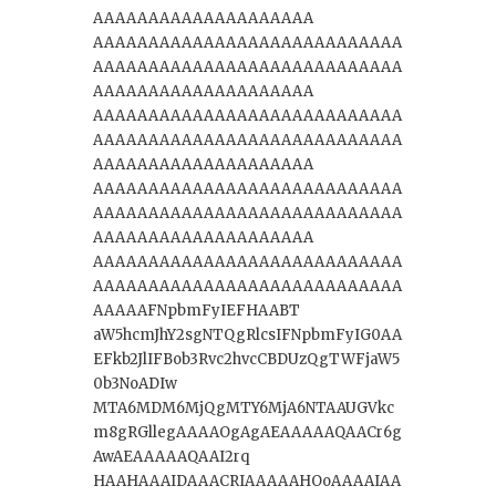
AAAAAAAAAAAAAAAAAAAA
AAAAAAAAAAAAAAAAAAAAAAAAAAAA
AAAAAAAAAAAAAAAAAAAAAAAAAAAA
AAAAAAAAAAAAAAAAAAAA
AAAAAAAAAAAAAAAAAAAAAAAAAAAA
AAAAAAAAAAAAAAAAAAAAAAAAAAAA
AAAAAAAAAAAAAAAAAAAA
AAAAAAAAAAAAAAAAAAAAAAAAAAAA
AAAAAAAAAAAAAAAAAAAAAAAAAAAA
AAAAAAAAAAAAAAAAAAAA
AAAAAAAAAAAAAAAAAAAAAAAAAAAA
AAAAAAAAAAAAAAAAAAAAAAAAAAAA
AAAAAFNpbmFyIEFHAABT
aW5hcmJhY2sgNTQgRlcsIFNpbmFyIG0AA
EFkb2JlIFBob3Rvc2hvcCBDUzQgTWFjaW5
0b3NoADIw
MTA6MDM6MjQgMTY6MjA6NTAAUGVkc
m8gRGllegAAAAOgAgAEAAAAAQAACr6g
AwAEAAAAAQAAI2rq
HAAHAAAIDAAACRIAAAAAHOoAAAAIAA