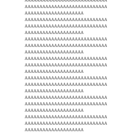
AAAAAAAAAAAAAAAAAAAAAAAAAAAA
AAAAAAAAAAAAAAAAAAAAAAAAAAAA
AAAAAAAAAAAAAAAAAAAA
AAAAAAAAAAAAAAAAAAAAAAAAAAAA
AAAAAAAAAAAAAAAAAAAAAAAAAAAA
AAAAAAAAAAAAAAAAAAAA
AAAAAAAAAAAAAAAAAAAAAAAAAAAA
AAAAAAAAAAAAAAAAAAAAAAAAAAAA
AAAAAAAAAAAAAAAAAAAA
AAAAAAAAAAAAAAAAAAAAAAAAAAAA
AAAAAAAAAAAAAAAAAAAAAAAAAAAA
AAAAAAAAAAAAAAAAAAAA
AAAAAAAAAAAAAAAAAAAAAAAAAAAA
AAAAAAAAAAAAAAAAAAAAAAAAAAAA
AAAAAAAAAAAAAAAAAAAA
AAAAAAAAAAAAAAAAAAAAAAAAAAAA
AAAAAAAAAAAAAAAAAAAAAAAAAAAA
AAAAAAAAAAAAAAAAAAAA
AAAAAAAAAAAAAAAAAAAAAAAAAAAA
AAAAAAAAAAAAAAAAAAAAAAAAAAAA
AAAAAAAAAAAAAAAAAAAA