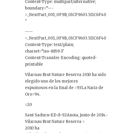
Content-Type: multipart/alternative;
boundary=”—-
=_NextPart_001_0F9B_01CF9603.511C6F40
″
——
=_NextPart_001_0F9B_01CF9603.511C6F40
Content-Type: text/plain;
charset=”iso-8859-1″
Content-Transfer-Encoding: quoted-
printable
Vilarnau Brut Nature Reserva 2010 ha sido
elegido uno de los mejores
espumosos en la final de =93La Nariz de
Oro=94.
=20
Sant Sadurn=ED d=92Anoia, junio de 2014.-
Vilarnau Brut Nature Reserva =
2010 ha