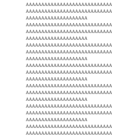
AAAAAAAAAAAAAAAAAAAAAAAAAAAA
AAAAAAAAAAAAAAAAAAAAAAAAAAAA
AAAAAAAAAAAAAAAAAAAA
AAAAAAAAAAAAAAAAAAAAAAAAAAAA
AAAAAAAAAAAAAAAAAAAAAAAAAAAA
AAAAAAAAAAAAAAAAAAAA
AAAAAAAAAAAAAAAAAAAAAAAAAAAA
AAAAAAAAAAAAAAAAAAAAAAAAAAAA
AAAAAAAAAAAAAAAAAAAA
AAAAAAAAAAAAAAAAAAAAAAAAAAAA
AAAAAAAAAAAAAAAAAAAAAAAAAAAA
AAAAAAAAAAAAAAAAAAAA
AAAAAAAAAAAAAAAAAAAAAAAAAAAA
AAAAAAAAAAAAAAAAAAAAAAAAAAAA
AAAAAAAAAAAAAAAAAAAA
AAAAAAAAAAAAAAAAAAAAAAAAAAAA
AAAAAAAAAAAAAAAAAAAAAAAAAAAA
AAAAAAAAAAAAAAAAAAAA
AAAAAAAAAAAAAAAAAAAAAAAAAAAA
AAAAAAAAAAAAAAAAAAAAAAAAAAAA