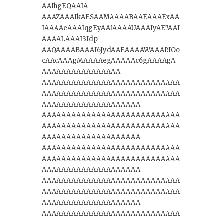
AAIhgEQAAIA
AAAZAAAIkAESAAMAAAABAAEAAAExAA
IAAAAeAAAIqgEyAAIAAAAUAAAIyAE7AAI
AAAALAAAI3Idp
AAQAAAABAAAI6JydAAEAAAAWAAARIOo
cAAcAAAgMAAAAegAAAAAc6gAAAAgA
AAAAAAAAAAAAAAAA
AAAAAAAAAAAAAAAAAAAAAAAAAAAA
AAAAAAAAAAAAAAAAAAAAAAAAAAAA
AAAAAAAAAAAAAAAAAAAA
AAAAAAAAAAAAAAAAAAAAAAAAAAAA
AAAAAAAAAAAAAAAAAAAAAAAAAAAA
AAAAAAAAAAAAAAAAAAAA
AAAAAAAAAAAAAAAAAAAAAAAAAAAA
AAAAAAAAAAAAAAAAAAAAAAAAAAAA
AAAAAAAAAAAAAAAAAAAA
AAAAAAAAAAAAAAAAAAAAAAAAAAAA
AAAAAAAAAAAAAAAAAAAAAAAAAAAA
AAAAAAAAAAAAAAAAAAAA
AAAAAAAAAAAAAAAAAAAAAAAAAAAA