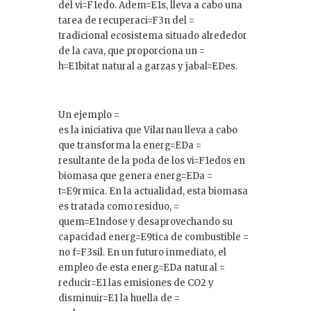
del vi=F1edo. Adem=E1s, lleva a cabo una
tarea de recuperaci=F3n del =
tradicional ecosistema situado alrededor
de la cava, que proporciona un =
h=E1bitat natural a garzas y jabal=EDes.
Un ejemplo =
es la iniciativa que Vilarnau lleva a cabo
que transforma la energ=EDa =
resultante de la poda de los vi=F1edos en
biomasa que genera energ=EDa =
t=E9rmica. En la actualidad, esta biomasa
es tratada como residuo, =
quem=E1ndose y desaprovechando su
capacidad energ=E9tica de combustible =
no f=F3sil. En un futuro inmediato, el
empleo de esta energ=EDa natural =
reducir=E1 las emisiones de CO2 y
disminuir=E1 la huella de =