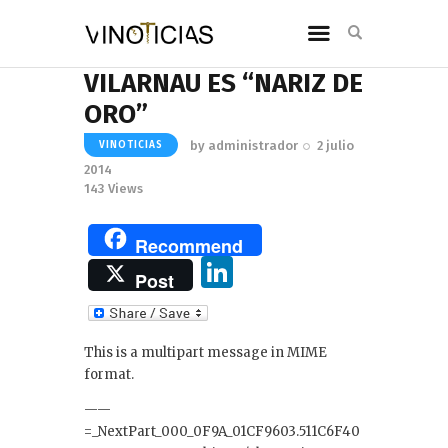
VILARNAU ES “NARIZ DE
ORO”
by
administrador
2 julio
VINOTICIAS
2014
143
Views
Recommend
Li
Post
n
k
This is a multipart message in MIME
e
format.
dI
——
n
=_NextPart_000_0F9A_01CF9603.511C6F40