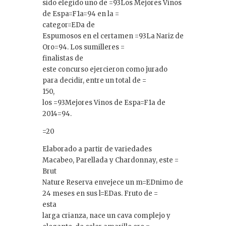
sido elegido uno de =93Los Mejores Vinos
de Espa=F1a=94 en la =
categor=EDa de
Espumosos en el certamen =93La Nariz de
Oro=94. Los sumilleres =
finalistas de
este concurso ejercieron como jurado
para decidir, entre un total de =
150,
los =93Mejores Vinos de Espa=F1a de
2014=94.
=20
Elaborado a partir de variedades
Macabeo, Parellada y Chardonnay, este =
Brut
Nature Reserva envejece un m=EDnimo de
24 meses en sus l=EDas. Fruto de =
esta
larga crianza, nace un cava complejo y