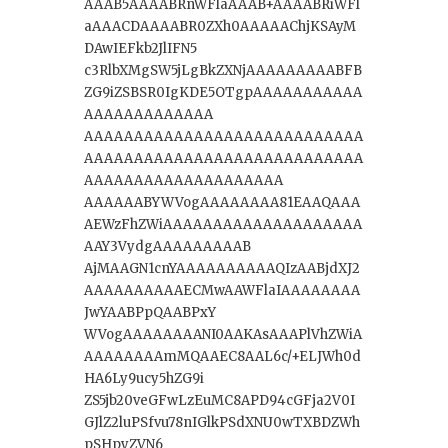
AAAB5AAAABRnWFlaAAAB+AAAABRiWFl
aAAACDAAAABR0ZXh0AAAAAChjKSAyM
DAwIEFkb2JlIFN5
c3RlbXMgSW5jLgBkZXNjAAAAAAAAABFB
ZG9iZSBSR0IgKDE5OTgpAAAAAAAAAAA
AAAAAAAAAAAAA
AAAAAAAAAAAAAAAAAAAAAAAAAAAA
AAAAAAAAAAAAAAAAAAAAAAAAAAAA
AAAAAAAAAAAAAAAAAAAA
AAAAAABYWVogAAAAAAAA81EAAQAAA
AEWzFhZWiAAAAAAAAAAAAAAAAAAAA
AAY3VydgAAAAAAAAAB
AjMAAGN1cnYAAAAAAAAAAQIzAABjdXJ2
AAAAAAAAAAECMwAAWFlaIAAAAAAAA
JwYAABPpQAABPxY
WVogAAAAAAAANI0AAKAsAAAPlVhZWiA
AAAAAAAAmMQAAEC8AAL6c/+ELJWh0d
HA6Ly9ucy5hZG9i
ZS5jb20veGFwLzEuMC8APD94cGFja2V0I
GJlZ2luPSfvu78nIGlkPSdXNU0wTXBDZWh
pSHpyZVN6