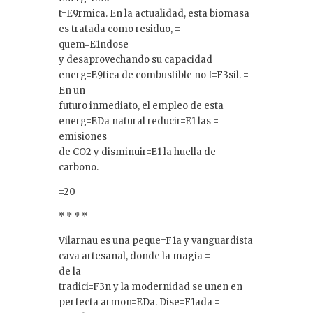
t=E9rmica. En la actualidad, esta biomasa
es tratada como residuo, =
quem=E1ndose
y desaprovechando su capacidad
energ=E9tica de combustible no f=F3sil. =
En un
futuro inmediato, el empleo de esta
energ=EDa natural reducir=E1 las =
emisiones
de CO2 y disminuir=E1 la huella de
carbono.
=20
* * * *
Vilarnau es una peque=F1a y vanguardista
cava artesanal, donde la magia =
de la
tradici=F3n y la modernidad se unen en
perfecta armon=EDa. Dise=F1ada =