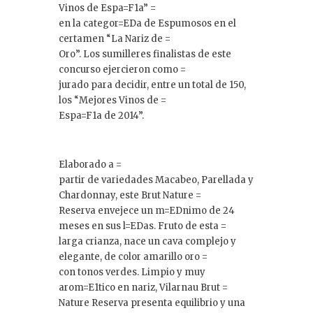
Vinos de Espa=F1a” =
en la categor=EDa de Espumosos en el
certamen “La Nariz de =
Oro”. Los sumilleres finalistas de este
concurso ejercieron como =
jurado para decidir, entre un total de 150,
los “Mejores Vinos de =
Espa=F1a de 2014”.
Elaborado a =
partir de variedades Macabeo, Parellada y
Chardonnay, este Brut Nature =
Reserva envejece un m=EDnimo de 24
meses en sus l=EDas. Fruto de esta =
larga crianza, nace un cava complejo y
elegante, de color amarillo oro =
con tonos verdes. Limpio y muy
arom=E1tico en nariz, Vilarnau Brut =
Nature Reserva presenta equilibrio y una