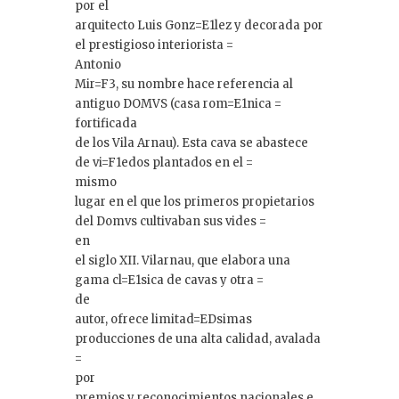
por el
arquitecto Luis Gonz=E1lez y decorada por
el prestigioso interiorista =
Antonio
Mir=F3, su nombre hace referencia al
antiguo DOMVS (casa rom=E1nica =
fortificada
de los Vila Arnau). Esta cava se abastece
de vi=F1edos plantados en el =
mismo
lugar en el que los primeros propietarios
del Domvs cultivaban sus vides =
en
el siglo XII. Vilarnau, que elabora una
gama cl=E1sica de cavas y otra =
de
autor, ofrece limitad=EDsimas
producciones de una alta calidad, avalada
=
por
premios y reconocimientos nacionales e