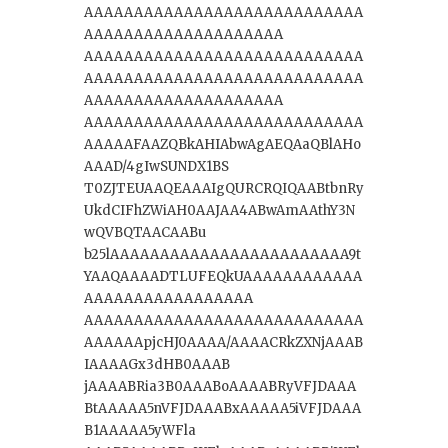
AAAAAAAAAAAAAAAAAAAAAAAAAAAA
AAAAAAAAAAAAAAAAAAAA
AAAAAAAAAAAAAAAAAAAAAAAAAAAA
AAAAAAAAAAAAAAAAAAAAAAAAAAAA
AAAAAAAAAAAAAAAAAAAA
AAAAAAAAAAAAAAAAAAAAAAAAAAAA
AAAAAFAAZQBkAHIAbwAgAEQAaQBlAHo
AAAD/4gIwSUNDX1BS
T0ZJTEUAAQEAAAIgQURCRQIQAABtbnRy
UkdCIFhZWiAH0AAJAA4ABwAmAAthY3N
wQVBQTAACAABu
b25lAAAAAAAAAAAAAAAAAAAAAAAA9t
YAAQAAAADTLUFEQkUAAAAAAAAAAAA
AAAAAAAAAAAAAAAAA
AAAAAAAAAAAAAAAAAAAAAAAAAAAA
AAAAAApjcHJ0AAAA/AAAACRkZXNjAAAB
IAAAAGx3dHB0AAAB
jAAAABRia3B0AAABoAAAABRyVFJDAAA
BtAAAAA5nVFJDAAABxAAAAA5iVFJDAAA
B1AAAAA5yWFla