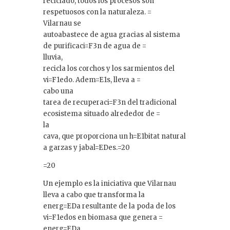
reciclado, todos los procesos son
respetuosos con la naturaleza. =
Vilarnau se
autoabastece de agua gracias al sistema
de purificaci=F3n de agua de =
lluvia,
recicla los corchos y los sarmientos del
vi=F1edo. Adem=E1s, lleva a =
cabo una
tarea de recuperaci=F3n del tradicional
ecosistema situado alrededor de =
la
cava, que proporciona un h=E1bitat natural
a garzas y jabal=EDes.=20
=20
Un ejemplo es la iniciativa que Vilarnau
lleva a cabo que transforma la
energ=EDa resultante de la poda de los
vi=F1edos en biomasa que genera =
energ=EDa