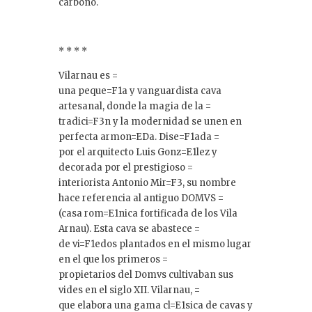
carbono.
* * * *
Vilarnau es =
una peque=F1a y vanguardista cava
artesanal, donde la magia de la =
tradici=F3n y la modernidad se unen en
perfecta armon=EDa. Dise=F1ada =
por el arquitecto Luis Gonz=E1lez y
decorada por el prestigioso =
interiorista Antonio Mir=F3, su nombre
hace referencia al antiguo DOMVS =
(casa rom=E1nica fortificada de los Vila
Arnau). Esta cava se abastece =
de vi=F1edos plantados en el mismo lugar
en el que los primeros =
propietarios del Domvs cultivaban sus
vides en el siglo XII. Vilarnau, =
que elabora una gama cl=E1sica de cavas y