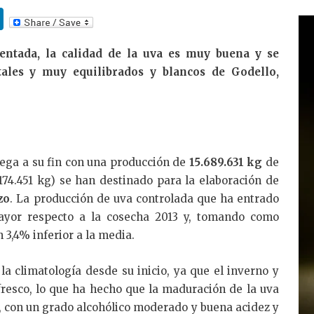
Li
n
entada, la calidad de la uva es muy buena y se
k
tales y muy equilibrados y blancos de Godello,
e
dI
n
lega a su fin con una producción de
15.689.631 kg
de
.174.451 kg) se han destinado para la elaboración de
zo
. La producción de uva controlada que ha entrado
ayor respecto a la cosecha 2013 y, tomando como
 3,4% inferior a la media.
a climatología desde su inicio, ya que el inverno y
fresco, lo que ha hecho que la maduración de la uva
s, con un grado alcohólico moderado y buena acidez y