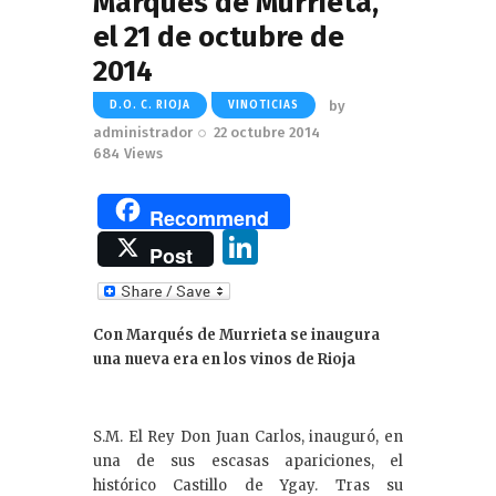
Marqués de Murrieta,
el 21 de octubre de
2014
by
D.O. C. RIOJA
VINOTICIAS
administrador
22 octubre 2014
684
Views
Recommend
Li
Post
n
k
Con Marqués de Murrieta se inaugura
e
una nueva era en los vinos de Rioja
dI
n
S.M. El Rey Don Juan Carlos, inauguró, en
una de sus escasas apariciones, el
histórico Castillo de Ygay. Tras su