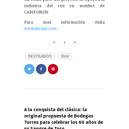
industria del ron en nombre de
CARIFORUM.
Para mas información visita
www.wirspa.com
DESTILADOS
Ron
Navegación
de
PREVIOUS POST
entradas
A la conquista del clásico: la
original propuesta de Bodegas
Torres para celebrar los 60 años de
su Sangre de Toro