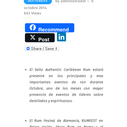
by
administrador
6
DESTILADOS
octubre 2014
663
Views
Recommend
Li
Post
n
k
e
El Sello Authentic Caribbean Rum estará
dI
presente en los principales y mas
n
importantes eventos de ron durante
Octubre, uno de los meses con mayor
presencia de eventos de líderes sobre
destilados y espirituosos.
El Rum Fesival de Alemania, RUMFEST en
Reino Unido, Show Rum en Roma y el