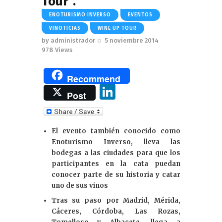
Tour”.
ENOTURISMO INVERSO
EVENTOS
VINOTICIAS
WINE UP TOUR
by
administrador
5 noviembre 2014
978
Views
Recommend
Li
Post
n
k
El evento también conocido como
e
Enoturismo Inverso, lleva las
dI
bodegas a las ciudades para que los
participantes en la cata puedan
n
conocer parte de su historia y catar
uno de sus vinos
Tras su paso por Madrid, Mérida,
Cáceres, Córdoba, Las Rozas,