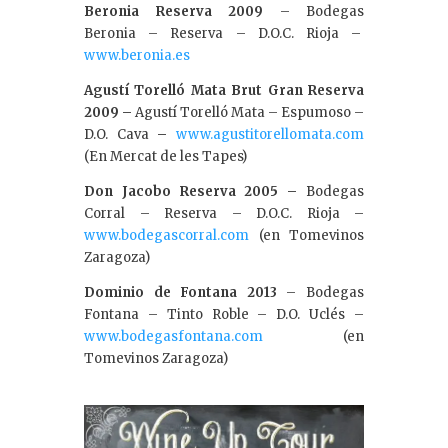
Beronia Reserva 2009
– Bodegas
Beronia – Reserva – D.O.C. Rioja –
www.beronia.es
Agustí Torelló Mata Brut Gran Reserva
2009 –
Agustí Torelló Mata – Espumoso –
D.O. Cava
–
www.agustitorellomata.com
(En Mercat de les Tapes)
Don Jacobo Reserva 2005 –
Bodegas
Corral – Reserva – D.O.C. Rioja –
www.bodegascorral.com
(en Tomevinos
Zaragoza)
Dominio de Fontana 2013
– Bodegas
Fontana – Tinto Roble – D.O. Uclés –
www.bodegasfontana.com
(en
Tomevinos Zaragoza)