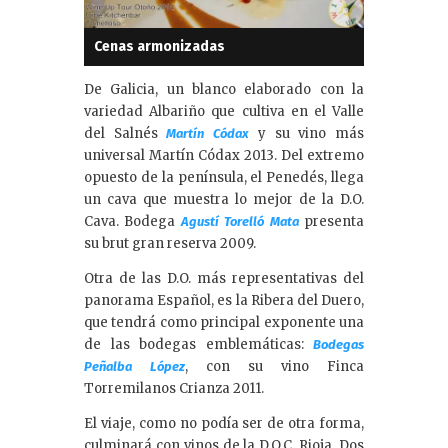
Cenas armonizadas
De Galicia, un blanco elaborado con la
variedad Albariño que cultiva en el Valle
del Salnés
y su vino más
Martín Códax
universal Martín Códax 2013. Del extremo
opuesto de la península, el Penedés, llega
un cava que muestra lo mejor de la D.O.
Cava. Bodega
presenta
Agustí Torelló Mata
su brut gran reserva 2009.
Otra de las D.O. más representativas del
panorama Español, es la Ribera del Duero,
que tendrá como principal exponente una
de las bodegas emblemáticas:
Bodegas
, con su vino Finca
Peñalba López
Torremilanos Crianza 2011.
El viaje, como no podía ser de otra forma,
culminará con vinos de la D.O.C. Rioja. Dos