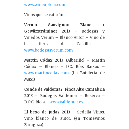
www.wineuptour.com
Vinos que se catarán:
Verum Sauvignon Blanc +
Gewürztráminer 2013
– Bodegas y
Viñedos Verum – Blanco Autor – Vino de
la tierra de Castilla –
www.bodegasverum.com
Martín Códax 2013
(Albariño) – Martín
Códax – Blanco – D.O. Rías Baixas –
www.martincodax.com
(La Botillería de
Maxi)
Conde de Valdemar Finca Alto Cantabria
2013
– Bodegas Valdemar – Reserva –
D.O.C. Rioja –
www.valdemar.es
El beso de Judas 2013 –
Sedella Vinos.
Vino blanco de autor. (en Tomevinos
Zaragoza)