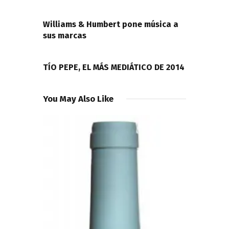
de
PREVIOUS POST
entradas
Williams & Humbert pone música a
sus marcas
NEXT POST
TÍO PEPE, EL MÁS MEDIÁTICO DE 2014
You May Also Like