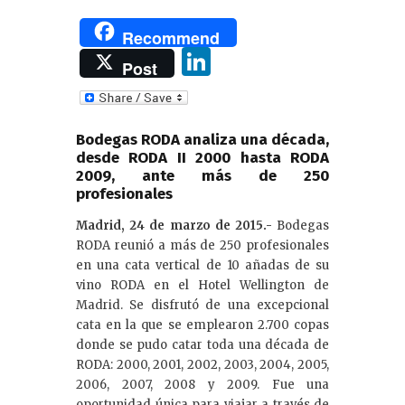
Recommend
Li
Post
n
k
e
Bodegas RODA analiza una década,
desde RODA II 2000 hasta RODA
dI
2009, ante más de 250
profesionales
n
Madrid, 24 de marzo de 2015.-
Bodegas
RODA reunió a más de 250 profesionales
en una cata vertical de 10 añadas de su
vino RODA en el Hotel Wellington de
Madrid. Se disfrutó de una excepcional
cata en la que se emplearon 2.700 copas
donde se pudo catar toda una década de
RODA: 2000, 2001, 2002, 2003, 2004, 2005,
2006, 2007, 2008 y 2009. Fue una
oportunidad única para viajar a través de