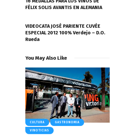
entradas
16 MEDALLAS PARA LOS VINOS DE
FÉLIX SOLIS AVANTIS EN ALEMANIA
NEXT POST
VIDEOCATA JOSÉ PARIENTE CUVÉE
ESPECIAL 2012 100% Verdejo – D.O.
Rueda
You May Also Like
CULTURA
GASTRONOMIA
VINOTICIAS