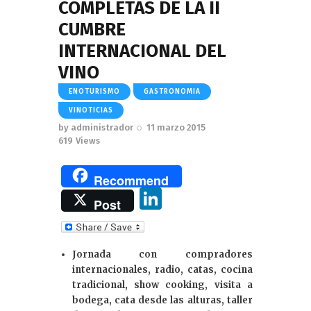
COMPLETAS DE LA II
CUMBRE
INTERNACIONAL DEL
VINO
ENOTURISMO
GASTRONOMIA
VINOTICIAS
by
administrador
11 marzo 2015
619
Views
Recommend
Li
Post
n
k
Jornada con compradores
e
internacionales, radio, catas, cocina
dI
tradicional, show cooking, visita a
bodega, cata desde las alturas, taller
n