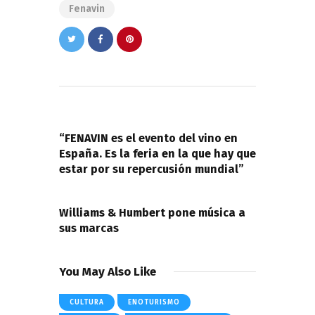
Fenavin
Navegación
de
PREVIOUS POST
entradas
“FENAVIN es el evento del vino en
España. Es la feria en la que hay que
estar por su repercusión mundial”
NEXT POST
Williams & Humbert pone música a
sus marcas
You May Also Like
CULTURA
ENOTURISMO