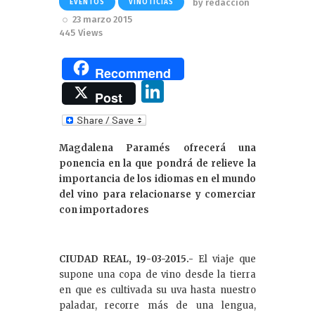
by
redaccion
EVENTOS
VINOTICIAS
23 marzo 2015
445
Views
Recommend
Li
Post
n
k
Magdalena Paramés ofrecerá una
e
ponencia en la que pondrá de relieve la
dI
importancia de los idiomas en el mundo
del vino para relacionarse y comerciar
n
con importadores
CIUDAD REAL, 19-03-2015.-
El viaje que
supone una copa de vino desde la tierra
en que es cultivada su uva hasta nuestro
paladar, recorre más de una lengua,