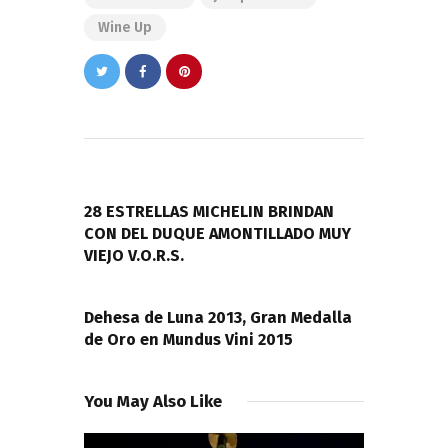
Wine Up
Navegación
de
PREVIOUS POST
entradas
28 ESTRELLAS MICHELIN BRINDAN
CON DEL DUQUE AMONTILLADO MUY
VIEJO V.O.R.S.
NEXT POST
Dehesa de Luna 2013, Gran Medalla
de Oro en Mundus Vini 2015
You May Also Like