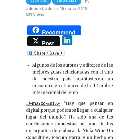
by
EVENTOS
VINOTICIAS
administrador
16 marzo 2015
521
Views
Recommend
Li
Post
n
k
Algunos de los autores y editores de las
e
mejores guías relacionadas con el vino
dI
de nuestro país mantuvieron un
encuentro en el marco de la II Cumbre
n
Internacional del Vino
13-marzo-2015.-
“Hay que pensar en
digital porque podemos llegar a cualquier
lugar del mundo”. Ha sido una de las
conclusiones expuestas por uno de los
encargados de elaborar la ‘Guía Wine Up
Consulting’, Joaquín Parra, y un hecho en