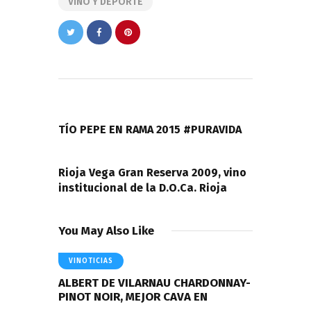
VINO Y DEPORTE
Navegación
de
PREVIOUS POST
entradas
TÍO PEPE EN RAMA 2015 #PURAVIDA
NEXT POST
Rioja Vega Gran Reserva 2009, vino
institucional de la D.O.Ca. Rioja
You May Also Like
VINOTICIAS
ALBERT DE VILARNAU CHARDONNAY-
PINOT NOIR, MEJOR CAVA EN