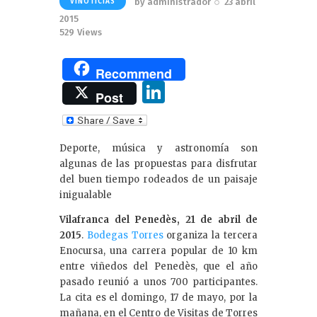
by
administrador
23 abril
VINOTICIAS
2015
529
Views
Recommend
Li
Post
n
k
Deporte, música y astronomía son
e
algunas de las propuestas para disfrutar
dI
del buen tiempo rodeados de un paisaje
inigualable
n
Vilafranca del Penedès, 21 de abril de
2015
.
Bodegas Torres
organiza la tercera
Enocursa, una carrera popular de 10 km
entre viñedos del Penedès, que el año
pasado reunió a unos 700 participantes.
La cita es el domingo, 17 de mayo, por la
mañana, en el Centro de Visitas de Torres