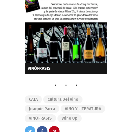
VINÓFRASIS
CATA
Cultura Del Vino
Joaquin Parra
VINO Y LITERATURA
VINÓFRASIS
Wine Up