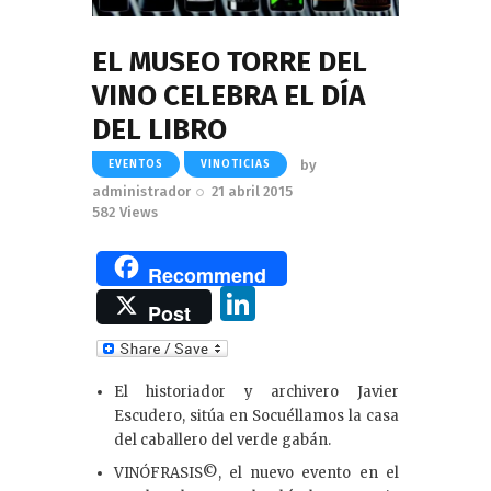
EL MUSEO TORRE DEL
VINO CELEBRA EL DÍA
DEL LIBRO
by
EVENTOS
VINOTICIAS
administrador
21 abril 2015
582
Views
Recommend
Li
Post
n
k
El historiador y archivero Javier
e
Escudero, sitúa en Socuéllamos la casa
dI
del caballero del verde gabán.
n
VINÓFRASIS©, el nuevo evento en el