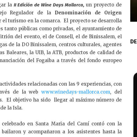
gar la
un proyecto de
II Edición de Wine Days Mallorca,
k
ejo Regulador de la
Denominación de Origen
e
 el turismo en la comarca. El proyecto se desarrolla
dI
es tanto públicas como privadas, el ayuntamiento de
n
trión del evento, el de Consell, el de Binissalem, el
DE
egas de la DO Binissalem, centros culturales, agentes
las Baleares, la UIB, la ATB, productos de calidad de
financiación del Fogaiba a través del fondo europeo
 actividades relacionadas con las 9 experiencias, con
través de la web
www.winedays-mallorca.com
, del
s. El objetivo ha sido llegar al máximo número de
e la Isla.
 celebrado en Santa Maria del Camí contó con la
 bailaron y acompañaron a los asistentes hasta la