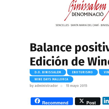
Balance positi
Edición de Win
D.O. BINISSALEM
ENOTURISMO
VI
WINE DAYS MALLORCA
by
administrador
15 mayo 2015
Recommend
Post