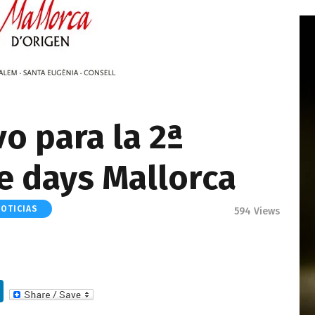
vo para la 2ª
e days Mallorca
NOTICIAS
594
Views
Li
n