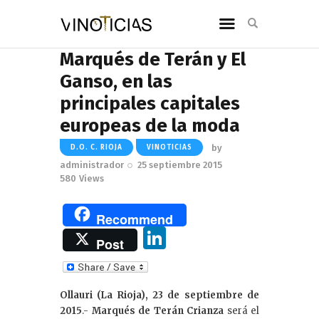
Marqués de Terán y El
Ganso, en las
principales capitales
europeas de la moda
by
D.O. C. RIOJA
VINOTICIAS
administrador
25 septiembre 2015
580
Views
Recommend
Li
Post
n
k
Ollauri (La Rioja), 23 de septiembre de
e
2015
.-
Marqués de Terán Crianza
será el