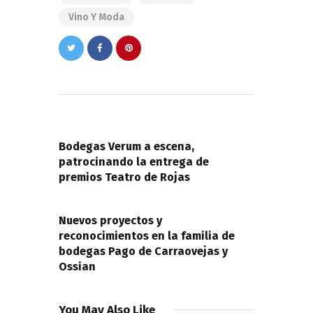
Vino Y Moda
Navegación
de
PREVIOUS POST
entradas
Bodegas Verum a escena,
patrocinando la entrega de
premios Teatro de Rojas
NEXT POST
Nuevos proyectos y
reconocimientos en la familia de
bodegas Pago de Carraovejas y
Ossian
You May Also Like